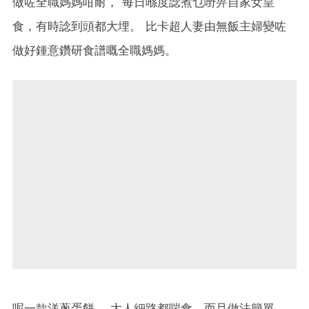
做咗全職媽媽咁耐， 每日喺度諗煮乜嘢畀自家女皇
食，有時諗到頭都大埋。 比卡超人妻由無飯主婦變咗
做好鍾意鑽研食譜嘅全職媽媽。
呢一款洋蔥蛋餅， 大人細路都啱食，而且做法簡單。