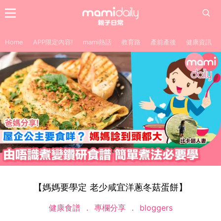
Home
APP限定內容!
mami熱話
教育路
產前產後
健康資訊
【媽媽要學定 老少咸宜洋蔥冬菇蛋餅】
健康食譜
專欄分享
bloggers