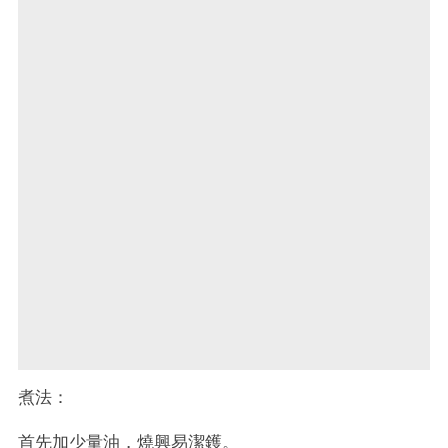
煮法：
首先加少量油，燒興易潔鑊。