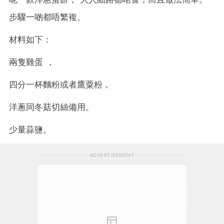
步驟一啲都唔繁複。
材料如下：
兩隻雞蛋 ，
四分一杯麵粉或者鷹粟粉，
洋蔥同冬菇切絲備用。
少量蒜鹽。
ADVERTISEMENT