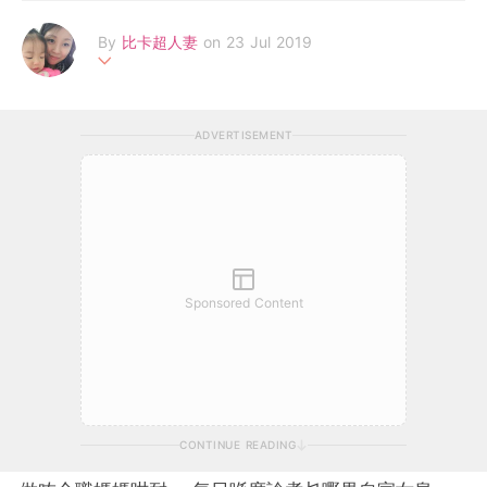
By
比卡超人妻
on 23 Jul 2019
移咗民加拿大十幾年嘅香港人， 熱愛鑽研兒童心理和兒童健康，
做咗兩年全職媽媽， 傻下傻下咁樣又過咗兩年， 希望在此分享自
ADVERTISEMENT
己呢兩年嘅育兒心得同趣事。
Sponsored Content
CONTINUE READING