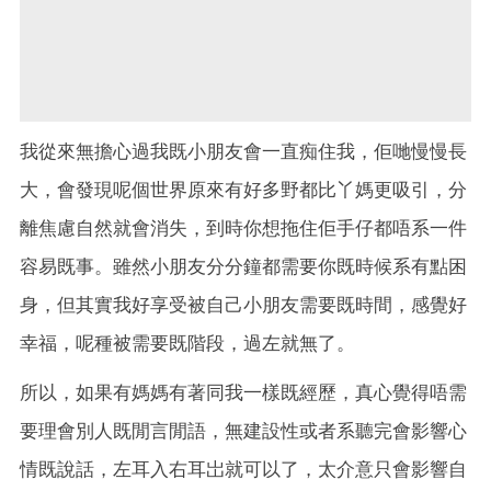
我從來無擔心過我既小朋友會一直痴住我，佢哋慢慢長
大，會發現呢個世界原來有好多野都比丫媽更吸引，分
離焦慮自然就會消失，到時你想拖住佢手仔都唔系一件
容易既事。雖然小朋友分分鐘都需要你既時候系有點困
身，但其實我好享受被自己小朋友需要既時間，感覺好
幸福，呢種被需要既階段，過左就無了。
所以，如果有媽媽有著同我一樣既經歷，真心覺得唔需
要理會別人既閒言閒語，無建設性或者系聽完會影響心
情既說話，左耳入右耳岀就可以了，太介意只會影響自