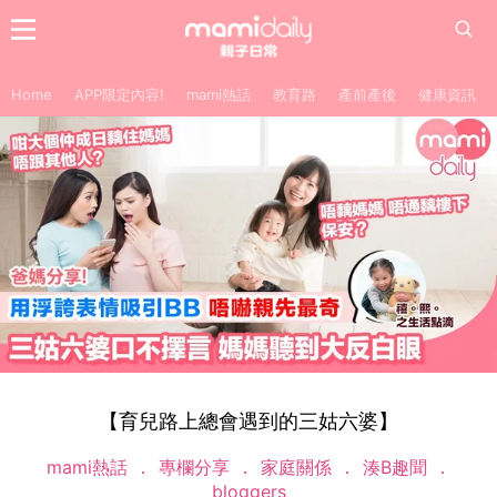
Home
APP限定內容!
mami熱話
教育路
產前產後
健康資訊
【育兒路上總會遇到的三姑六婆】
mami熱話
專欄分享
家庭關係
湊B趣聞
bloggers