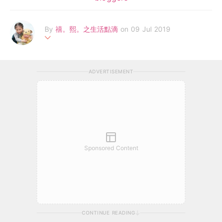
By
禧。熙。之生活點滴
on 09 Jul 2019
我叫Mandy, 是一位80後全職媽媽和blogger, 育有兩位寶貝(禧禧
同熙熙)。
ADVERTISEMENT
感恩能夠成為全職媽媽，可以見證及陪伴小朋友成長並透過日誌記
錄禧&熙既生活點滴。喜歡鑽研烹飪，為小朋友煮岀有營食物，享
受湊b生活並喜歡吃喝玩樂，行街及扮靚。
Sponsored Content
CONTINUE READING