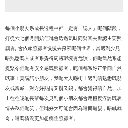
每個小朋友系成長過程中都一定有「認人」呢個階段，
打從六七個月開始佢哋會透過氣味同聲音去辦認主要照
顧者, 會依賴照顧者慢慢去探索呢個世界，當遇到少見
唔熟悉既人或者系覺得周邊環境有危險，佢哋當然系想
捉緊令佢哋有安全感既照顧者，呢個都系好正常同自然
既事！莫講話小朋友，我哋大人喺街上遇到唔熟悉既朋
友或親戚，對方好熱情又攬又錫，都會覺得唔自然。加
上往往呢啲長輩每次見到個小朋友都會用極度浮誇既表
情去氹佢哋笑，佢哋好大可能會因為咁而嚇親，唔喊就
奇，咁既情況更加想痴住照顧者。