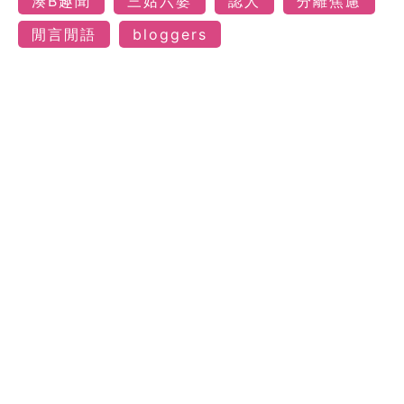
湊B趣聞
三姑六婆
認人
分離焦慮
閒言閒語
bloggers