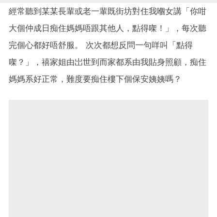
經常聽到某某長輩或老一輩既街坊對住我嗰女講「你咁
大個仲成日痴住媽媽唔跟其他人，點得㗎！」，每次聽
完個心都好唔舒服。 次次都想反問一句咩叫「點得
㗎？」，禧家姐由岀世到而家都系由我貼身照顧，痴住
媽媽系好正常，難度要痴住樓下個保安姨姨嗎？