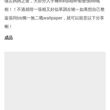
做左媽媽之後，大部分人手機wallpaper都會係BB嘅
相！！不過就咁一張相又好似單調左啲～如果想自己整
返張同bb獨一無二嘅wallpaper，就可以留意以下分享
喇！
成品