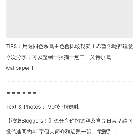
TIPS：用返同色系嘅主色會比較靚架！希望你哋都鍾意
今次分享，可以整到一張獨一無二、又特別嘅
wallpaper！
＝＝＝＝＝＝＝＝＝＝＝＝＝＝＝＝＝＝＝＝＝＝＝＝
＝＝＝＝＝＝
Text & Photos
：
90
後
P
牌媽咪
【誠徵
Bloggers
！】想分享你的懷孕及育兒日常？請將
投稿連同約
40
字個人簡介和近照一張，電郵到：