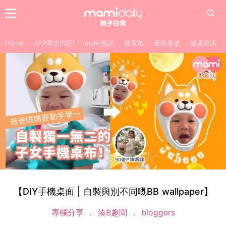
Home
APP限定內容!
mami熱話
教育路
產前產後
健康資訊
【DIY手機桌面 | 自製與別不同嘅BB wallpaper】
專欄分享
湊B趣聞
bloggers