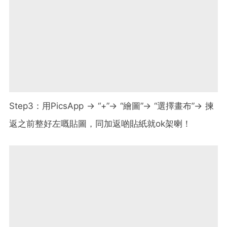
Step3：用PicsApp → “+”→ “繪圖”→ “選擇畫布”→ 揀
返之前整好左嘅貼圖，同加返啲貼紙就ok架喇！