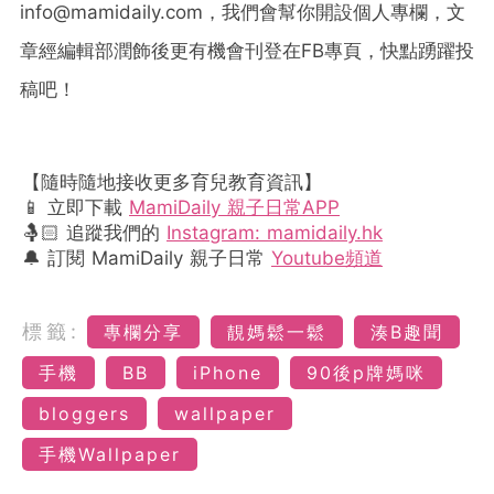
info@mamidaily.com
，我們會幫你開設個人專欄，文
章經編輯部潤飾後更有機會刊登在
FB
專頁，快點踴躍投
稿吧！
【隨時隨地接收更多育兒教育資訊】
📱 立即下載
MamiDaily 親子日常APP
🤱🏻 追蹤我們的
Instagram: mamidaily.hk
🔔 訂閱 MamiDaily 親子日常
Youtube頻道
標籤:
專欄分享
靚媽鬆一鬆
湊B趣聞
手機
BB
iPhone
90後p牌媽咪
bloggers
wallpaper
手機Wallpaper