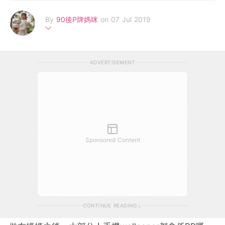
By
90後P牌媽咪
on 07 Jul 2019
90後Fresh Grad媽媽，畢業不足半年做左媽媽，兒女係上天比我
最大既祝福。充滿正能量既我，雖然年紀較細，人生經驗唔多，但
ADVERTISEMENT
懷孕過程中，令我對於育兒、教導亦有多左一番心得。希望藉住文
章、Facebook Page帶到更多正面信息比一班同行者，同時記錄
我懷孕過程同寶實既一點一滴。
Sponsored Content
CONTINUE READING