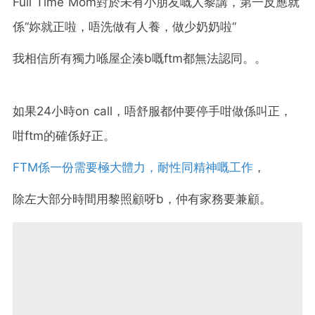
Full Time Mom對於未有小朋友嘅人黎講，第一反應就
係‘‘妳就正啦，唔洗做有人養，做少奶奶啦‘‘
我相信所有獨力喺屋企湊b嘅ftm都無法認同。。
如果24小時on call，唔舒服都仲要停手咁做係叫正，
咁ftm的確係好正。
FTM係一份需要極大體力，耐性同精神嘅工作
，
除左大部分時間用黎照顧呀b，仲有家務要兼顧。