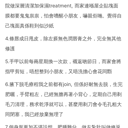
院做深層清潔加保濕treatment, 而家連喺屋企貼塊面
膜都要鬼鬼祟祟，怕會嘈醒小朋友，嚇親佢哋。覺得自
己塊面真係鞋到似沙紙
4.條唇成日甩皮，除左搽無色潤唇膏之外，完全無其他
修護
5.手甲以前每兩星期換一次款，襯返啲節日，而家會將
指甲剪短，唔想整到小朋友，又唔洗擔心會花同㫁
6.腋下脱毛療程我之前都有join, 但係好耐無去脱，生完
肥曬，手臂粗左，已經無膽再著小背心，定期自己用剃
毛刀清理，務求乾淨就可以，甚麼用剃刀會令毛孔粗大
同閉塞，我已經放棄無理了
7.個身形更加不堪設想，肥腫難分，做左紮肚叫做修返