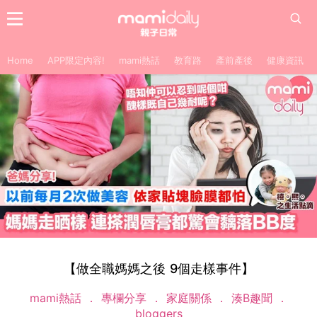
Home
APP限定內容!
mami熱話
教育路
產前產後
健康資訊
【做全職媽媽之後 9個走樣事件】
mami熱話
專欄分享
家庭關係
湊B趣聞
bloggers