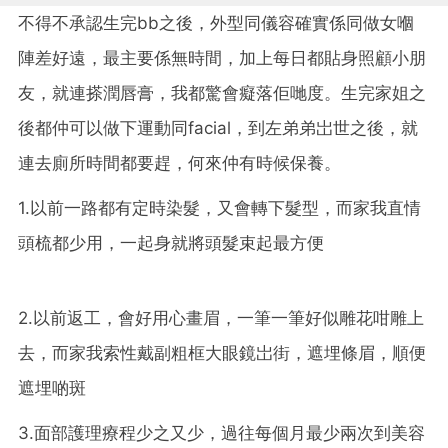
不得不承認生完bb之後，外型同儀容確實係同做女嗰
陣差好遠，最主要係無時間，加上每日都貼身照顧小朋
友，就連搽潤唇膏，我都驚會癡落佢哋度。生完家姐之
後都仲可以做下運動同facial，到左弟弟岀世之後，就
連去廁所時間都要趕，何來仲有時候保養。
1.以前一路都有定時染髮，又會轉下髮型，而家我直情
頭梳都少用，一起身就將頭髮束起最方便
2.以前返工，會好用心畫眉，一筆一筆好似雕花咁雕上
去，而家我索性戴副粗框大眼鏡岀街，遮埋條眉，順便
遮埋啲斑
3.面部護理療程少之又少，過往每個月最少兩次到美容