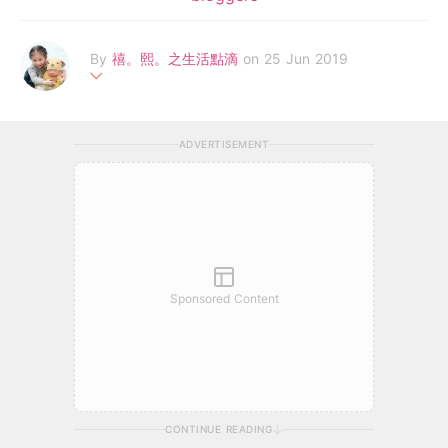
By
禧。熙。之生活點滴
on 25 Jun 2019
我叫Mandy, 是一位80後全職媽媽和blogger, 育有兩位寶貝(禧禧
同熙熙)。
ADVERTISEMENT
感恩能夠成為全職媽媽，可以見證及陪伴小朋友成長並透過日誌記
錄禧&熙既生活點滴。喜歡鑽研烹飪，為小朋友煮岀有營食物，享
受湊b生活並喜歡吃喝玩樂，行街及扮靚。
Sponsored Content
CONTINUE READING