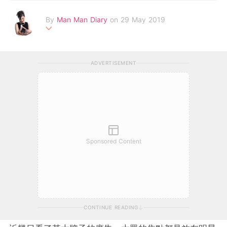
By
Man Man Diary
on 29 May 2019
我係Man Man! 前學校老師變身半職媽媽。於英國主修民族音樂
系，並取得碩士學位。擁有鋼琴高級演奏級文憑及蒙特梭利教學文
ADVERTISEMENT
憑。喜歡音樂、動物、卡通片。
FB page: Man Man Diary
email:
diarymanman@gmail.com
Sponsored Content
CONTINUE READING