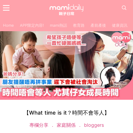
Home
APP限定內容!
mami熱話
教育路
產前產後
健康資訊
【What time is it？時間不會等人】
專欄分享
家庭關係
bloggers