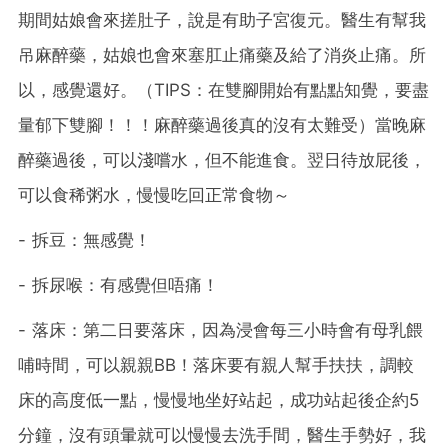
期間姑娘會來搓肚子，說是有助子宮復元。醫生有幫我
吊麻醉藥，姑娘也會來塞肛止痛藥及給了消炎止痛。所
以，感覺還好。（TIPS：在雙腳開始有點點知覺，要盡
量郁下雙腳！！！麻醉藥過後真的沒有太難受）當晚麻
醉藥過後，可以淺嚐水，但不能進食。翌日待放屁後，
可以食稀粥水，慢慢吃回正常食物～
- 拆豆：無感覺！
- 拆尿喉：有感覺但唔痛！
- 落床：第二日要落床，因為浸會每三小時會有母乳餵
哺時間，可以親親BB！落床要有親人幫手扶扶，調較
床的高度低一點，慢慢地坐好站起，成功站起後企約5
分鐘，沒有頭暈就可以慢慢去洗手間，醫生手勢好，我