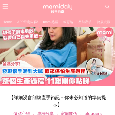
Home
APP限定內容!
mami熱話
教育路
產前產後
健康資訊
【詳細浸會剖腹產手術記＋你未必知道的準備提
示】
懷孕心得
專欄分享
家庭關係
bloggers