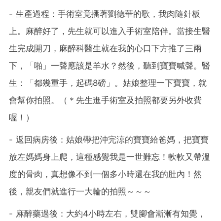
- 生產過程：手術室竟播著劉德華的歌，我肉隨針板
上。麻醉好了，先生就可以進入手術室陪伴。當接生醫
生完成開刀，麻醉科醫生就在我的心口下方推了三兩
下，「啪」一聲應該是羊水？然後，聽到寶寶喊聲。醫
生：「都幾重手，起碼8磅」。姑娘整理一下寶寶，就
會幫你拍照。（＊先生進手術室及拍照都要另外收費
喔！）
- 返回病房後：姑娘帶把沖完涼的寶寶給爸媽，把寶寶
放左媽媽身上爬，這種感覺我是一世難忘！軟軟又帶溫
度的骨肉，真想像不到一個多小時還在我的肚內！然
後，親友們就進行一大輪的拍照～～～
- 麻醉藥過後：大約4小時左右，雙腳會漸漸有知覺，