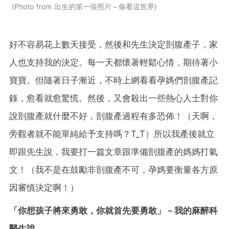
Photo from 出生的第一張照片～偷看這世界
好不容易花上數天接受，然後和先生決定剖腹產子，家
人也支持我的決定。每一天都懷著輕鬆心情，期待著小
寶寶。但隨著日子漸近，不時上網看看孕媽們剖腹產記
錄，愈看就愈驚慌。然後，又會殺出一些熱心人士對你
說剖腹產就什麼不好，剖腹產過程有多恐佈！（天啊，
旁觀者就不能單純給予支持嗎？T_T）所以我產後就立
即跟先生說，我要打一篇文章跟準備剖腹產的媽媽打氣
文！（我不是在鼓勵非剖腹產不可，孕媽要衡量各方原
因審慎決定啊！）
「你想孩子將來勇敢，你就首先要勇敢」－我的麻醉科
醫生說。