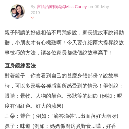
By
言語治療師媽媽Miss Carley
on 09 May
2019
喜愛DIY、小朋友和語言的言語治療師 + 英文教師 + 新手媽
媽 ，家有余寶寶大少，為多個親子雜誌及網上平台擔任顧問
親子閱讀的好處相信不用我多說，家長說故事說得動
及撰寫專欄，致力與各位家長分享小朋友語言發展、英語學
習、親子溝通等資訊，Facebook專頁︰言語治療師媽媽Miss
聽，小朋友才有心機聽啊！今天要介紹兩大提昇說故
Carley
事技巧的方法，讓各位家長都做個說故事高手！
直身鏡練習法
對著鏡子，你會看到自己的甚麼身體部份？說故事
時，可以多形容各種感官所感受到的情形！舉例說︰
眼睛︰景物、人物的顏色、形狀等的細節 (例如︰呢
度有個紅色、好大的蘋果)
耳朵︰聲音 ( 例如︰"滴答滴答"...出面落好大雨呀)
鼻子︰味道 (例如︰媽媽係廚房煮野食...嘩，好香