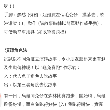
呀！)
手腳︰觸感 (例如︰姐姐買左個毛公仔，摸落去，軟
淋淋架！)、動作 (講故事時輔以簡單動作或手勢)，
可借助簡單用具 (如以筆扮飛機)
演繹角色法
試試以不同角度去演繹故事，令小朋友聽起來更有趣
及生動傳神呢！以 “龜兔賽跑” 作示範︰
入︰代入兔子角色去說故事
出︰以第三者角度去說故事
有一日，烏龜同兔仔在森林比賽跑步，開始時，烏龜
跑得好慢，而白兔跑得好快 (入) 我跑得咁快，實嬴