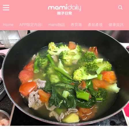
Home
APP限定內容!
mami熱話
教育路
產前產後
健康資訊
【蕃茄牛肉上湯浸時蔬】
健康食譜
專欄分享
bloggers