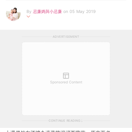
By
忌廉媽與小忌廉
on 05 May 2019
雙子座媽媽，愛烹飪、旅遊及寫作，一直於 FB Page 與大家分享
小忌廉的生活日誌，幼兒及烹飪食譜，親子活動，與及旅遊資訊
ADVERTISEMENT
等，現多了這處與大家一起分享。享受每天與小忌廉相處時間，望
與女兒體驗和接觸新事物，陪伴她一起成長。
Facebook : http://www.facebook.com/littlepinkfulworld
Instagram : @littlepinkfulworld
Email :
littlepinkfulworld@gmail.com
Sponsored Content
CONTINUE READING