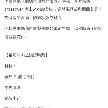
上週偶然在酒樓食過蕃茄湯浸西蘭花，原來兩者
crossover 煮出來都幾美味，還發現蕃茄與西蘭花是非
常健康的食物，防癌功效亦極高 ~
今晚忌廉媽我自家製作呢款蕃茄牛肉上湯浸時蔬 (菜芯
與西蘭花) ~
【蕃茄牛肉上湯浸時蔬】
材料 :
蕃茄 2 個 (切件)
牛肉 $20
菜芯半斤