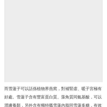
而雪蓮子可以話係植物界燕窩，對補腎虛、暖子宮極有
好處。雪蓮子含有豐富蛋白質、藻角質同氨基酸，可以
潤膚養顏，另外含有獨特嘅雪蓮內脂同雪蓮多糖，有效