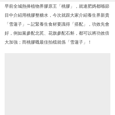
早前全城熱捧植物界膠原王「桃膠」，就連肥媽都喺節
目中介紹用桃膠整糖水，今次就跟大家介紹養生界新貴
「雪蓮子」～記緊養生食材要識得「搭配」，功效先會
好，例如黨參配北芪、花旗參配石斛，都可以將功效倍
大加強；而桃膠嘅最佳拍檔就係「雪蓮子」！