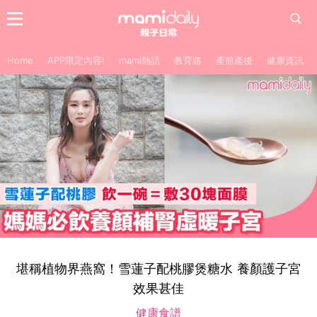
Home
APP限定內容!
mami熱話
教育路
產前產後
健康資訊
堪稱植物界燕窩！雪蓮子配桃膠煲糖水 養顏護子宮
效果甚佳
健康食譜