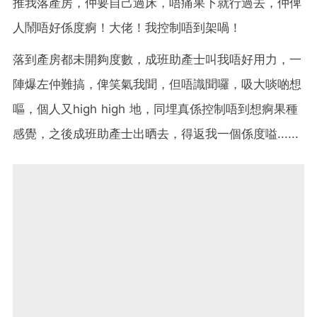
推我落產房，仲要自己過床，唔痛果下就行過去，仲俾
人鬧唔好係度痾！大佬！我控制唔到架喎！
落到產房都未開夠度數，成班助產士叫我唔好用力，一
陣爆左仲難搞，俾笑氣我聞，但唔識聞囉，吸大啖啲想
嘔，個人又high high 地，同埋真係控制唔到想痾果種
感覺，之後成班助產士出晒去，得返我一個係度嗌......