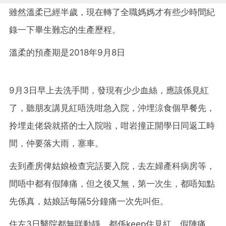
雖然溫柔已經半歲，現在轉了全職媽媽才有些少時間紀
錄一下畢生難忘的生產歷程。
溫柔的預產期是2018年9月8日
9月3日早上去洗手間，發現有少少血絲，應該係見紅
了，聽朋友講見紅唔洗咁急入院，沖埋涼食個早餐先，
拎埋走佬袋就搭的士入院啦，咁岩撞正開學日同返工時
間，仲要落大雨，塞車。
去到產房俾姑娘檢查完話要入院，去左婦產科病房等，
間唔中都有假陣痛，但之後又無，第一次生，都唔知點
先係真，姑娘話每隔5分鐘痛一次先叫佢。
住左3日醫院都無咩動靜，都係keep住見紅，假陣痛，