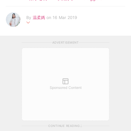
By
温柔媽
on 16 Mar 2019
女兒乳名溫柔，我是溫柔媽。辭去工作，成為全職媽媽，不想錯過
女兒每一個第一次，與她一起成長是最重要的事，錯過了便沒有第
ADVERTISEMENT
二次機會，努力學做一個稱職的媽媽。
Sponsored Content
CONTINUE READING