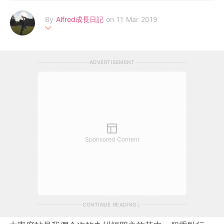
By
Alfred成長日記
on 11 Mar 2019
分享Alfred的成長軼事、幼兒食譜、親子玩樂、購物情報、旅遊資
訊、好物介紹等。 以及，Alfred媽作為母親的體會、學習與得著。
ADVERTISEMENT
Facebook: https://m.facebook.com/AllAboutAlfred/
Sponsored Content
CONTINUE READING