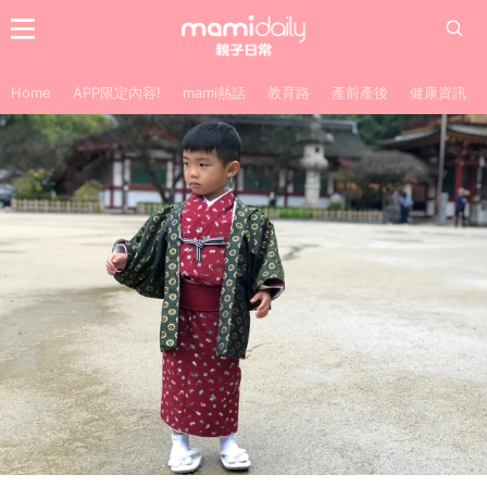
Home
APP限定內容!
mami熱話
教育路
產前產後
健康資訊
【親子旅遊 九州 | 太宰府和服體驗及預約流程】
專欄分享
bloggers