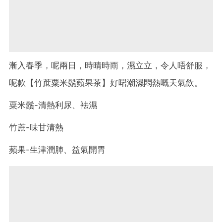
漸入春季，呢兩日，時晴時雨，濕立立，令人唔舒服，
呢款【竹蔗粟米鬚蘋果茶】好啱潮濕悶熱嘅天氣飲。
粟米鬚-清熱利尿、袪濕
竹蔗-味甘清熱
蘋果-生津潤肺、益氣開胃