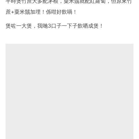
平時煲竹蔗大多配茅根，粟米鬚就配紅蘿蔔，但原來竹
蔗+粟米鬚加埋！係咁好飲喎！
煲咗一大煲，我哋3口子一下子飲哂成煲！