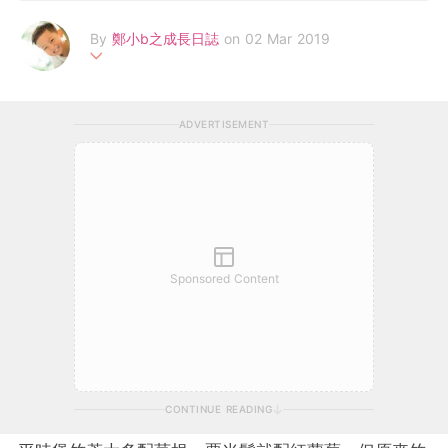
By
鄭小b之成長日誌
on 02 Mar 2019
80後新手全職媽媽，洗衫買餸煮飯家務湊B一手包辦，邊學邊做。
每天與小b一同成長。
ADVERTISEMENT
紀錄著小b飲食、成長點滴、親子玩樂、好去處、好物分享。
www.facebook.com/MyBabyAustin
Sponsored Content
CONTINUE READING