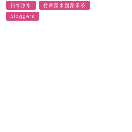
初春涼水
竹蔗粟米鬚蘋果茶
bloggers