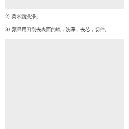
2) 粟米鬚洗淨。
3) 蘋果用刀刮去表面的蠟，洗淨，去芯，切件。