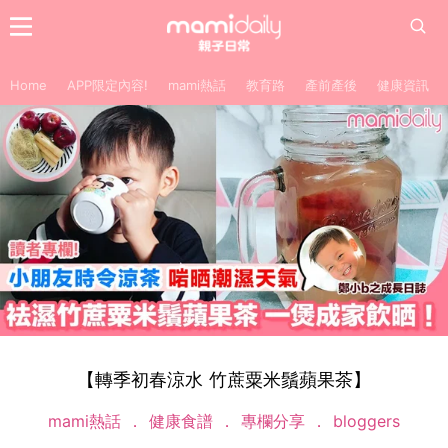
Home
APP限定內容!
mami熱話
教育路
產前產後
健康資訊
【轉季初春涼水 竹蔗粟米鬚蘋果茶】
mami熱話
健康食譜
專欄分享
bloggers