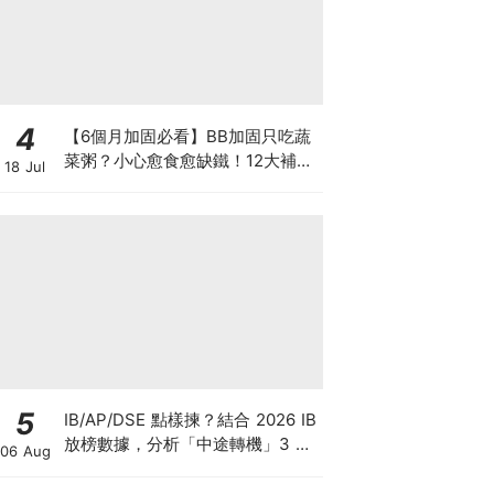
4
【6個月加固必看】BB加固只吃蔬
菜粥？小心愈食愈缺鐵！12大補鐵
18 Jul
食材清單＋一星期食譜推薦
5
IB/AP/DSE 點樣揀？結合 2026 IB
放榜數據，分析「中途轉機」3 大
06 Aug
考慮！