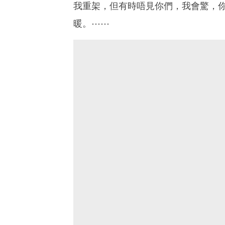
辭工後，時間多了
我重架，但有時唔見你們，我會驚，
雪媽也想趁著這期間，做更
暖。⋯⋯
例如是，音樂，專注研究阿
是寫專欄。希望可在湊女時
關於雪媽和雪雪
她們有很多事想分享、想告
就用這專頁 把這一切都記