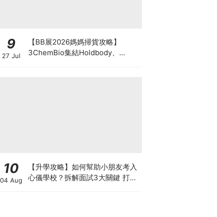
9
【BB展2026媽媽掃貨攻略】
3ChemBio集結Holdbody、
27 Jul
ProVen、森下仁丹、Return人氣
品牌激減！低至18折＋買3送1＋原
箱優惠低至65折
10
【升學攻略】如何幫助小朋友考入
心儀學校？拆解面試3大關鍵 打好
04 Aug
多元智能發展的營養基礎