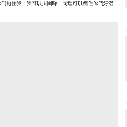
你們抱住我，我可以周圍睇，同埋可以痴住你們好溫
多以往想做，又未有時間做的事。
女飲食，陪雪雪玩，管理家庭，協助雪爸工作等，還有
 抽空記錄一下，別把全部心機放家庭。
訴大家
錄下來