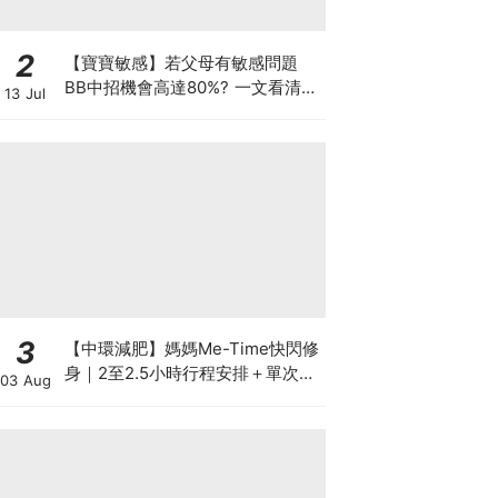
2
【寶寶敏感】若父母有敏感問題
BB中招機會高達80%? 一文看清預
13 Jul
防敏感關鍵因素！
3
【中環減肥】媽媽Me-Time快閃修
身｜2至2.5小時行程安排＋單次收
03 Aug
費攻略