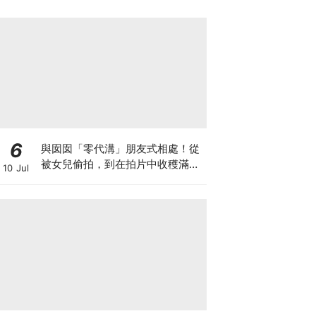
6
與囡囡「零代溝」朋友式相處！從
被女兒偷拍，到在拍片中收穫滿足
10 Jul
感！VAL媽｜美如｜KOL媽媽