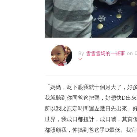
【雪雪有話要說 D
專
By
雪雪雪媽的一些事
on 
雪雪是2018年3月出生的
BABY，同其他BB一樣，
Y，雪媽，喜歡音樂，不知
「媽媽，眨下眼我就十個月大了，好
雪媽曾是電視新聞節目主持
我就聽到你同爸爸把聲，好想快D出
目前是全職媽媽，全天候照
所以我比原定時間遲左幾日先出來。
本身沒想過生B後要辭工作
時間
世界，我成日都扭計，成日喊，其實
實在太少。女兒成長只得一
都照顧我，仲搞到爸爸爭D暈低。我
長頭幾年。