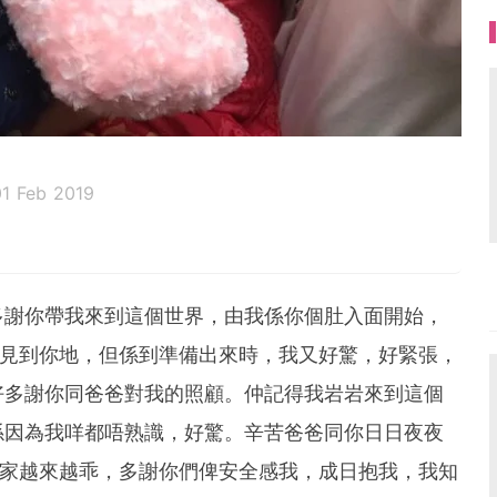
ear Mom and Dad】
欄分享
bloggers
01 Feb 2019
BB，最喜愛吃母乳，其次是食，她是一個半途出家的BLW
她也喜歡玩和睡，對鏡頭有相當敏感度，很喜歡笑的BAB
會否感染雪雪呢？
多謝你帶我來到這個世界，由我係你個肚入面開始，
、記者
來見到你地，但係到準備出來時，我又好驚，好緊張，
顧雪雪
好多謝你同爸爸對我的照顧。仲記得我岩岩來到這個
，成為全職媽媽。不過生B後，發現若要上班和女兒相處
係因為我咩都唔熟識，好驚。辛苦爸爸同你日日夜夜
次，同雪爸商量後，決定就算要用儲蓄都要陪伴阿女成
宜家越來越乖，多謝你們俾安全感我，成日抱我，我知