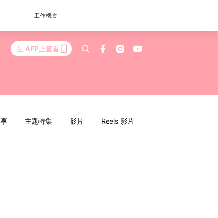
工作機會
在 APP上查看
分享
主題特集
影片
Reels 影片