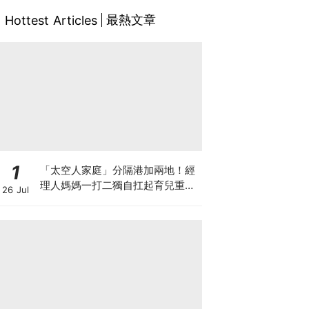
最熱文章
Hottest Articles
1
「太空人家庭」分隔港加兩地！經
理人媽媽一打二獨自扛起育兒重
26 Jul
擔！Stephanie｜經理人｜太空人
家庭｜職場媽媽