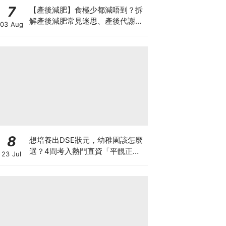
7
【產後減肥】食極少都減唔到？拆
解產後減肥常見迷思、產後代謝、
03 Aug
水腫原因＋淋巴引流、Onda Pro
修身攻略
8
想培養出DSE狀元，幼稚園該怎麼
選？4間考入熱門直資「平靚正」
23 Jul
免費幼稚園！