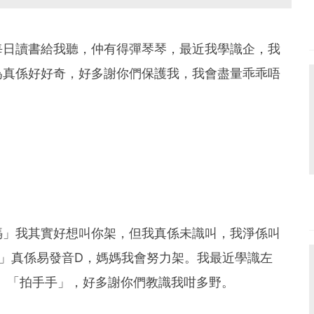
每日讀書給我聽，仲有得彈琴琴，最近我學識企，我
為真係好好奇，好多謝你們保護我，我會盡量乖乖唔
媽」我其實好想叫你架，但我真係未識叫，我淨係叫
爸」真係易發音D，媽媽我會努力架。我最近學識左
吻」「拍手手」，好多謝你們教識我咁多野。