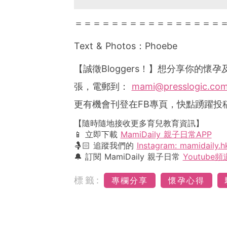
＝＝＝＝＝＝＝＝＝＝＝＝＝＝＝＝
Text & Photos
：
Phoebe
【誠徵
Bloggers
！】想分享你的懷孕
張，電郵到：
mami@presslogic.co
更有機會刊登在
FB
專頁，快點踴躍投
【隨時隨地接收更多育兒教育資訊】
📱 立即下載
MamiDaily 親子日常APP
🤱🏻 追蹤我們的
Instagram: mamidaily.h
🔔 訂閱 MamiDaily 親子日常
Youtube頻
標籤:
專欄分享
懷孕心得