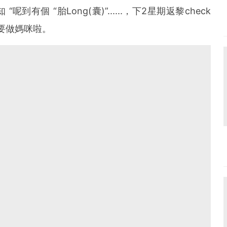
有個 “胎Long(囊)”......，下2星期返黎check
要做媽咪啦。