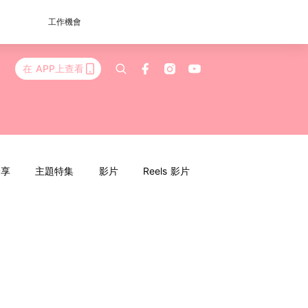
工作機會
在 APP上查看
分享
主題特集
影片
Reels 影片