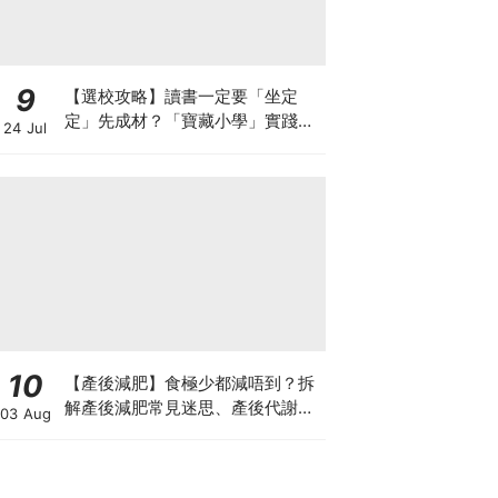
9
【選校攻略】讀書一定要「坐定
定」先成材？「寶藏小學」實踐動
24 Jul
靜循環激發孩子潛能
10
【產後減肥】食極少都減唔到？拆
解產後減肥常見迷思、產後代謝、
03 Aug
水腫原因＋淋巴引流、Onda Pro
修身攻略