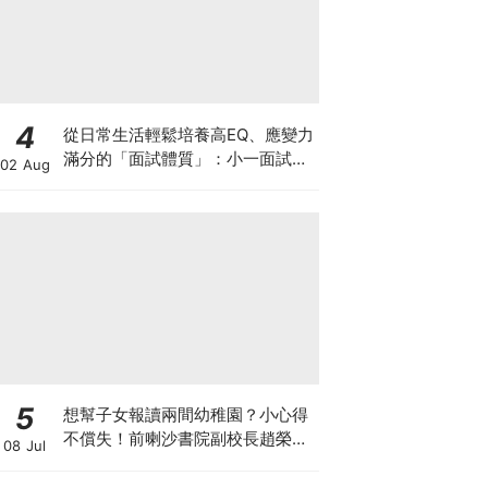
4
從日常生活輕鬆培養高EQ、應變力
滿分的「面試體質」：小一面試最
02 Aug
強備戰指南
5
想幫子女報讀兩間幼稚園？小心得
不償失！前喇沙書院副校長趙榮
08 Jul
德：先問自己能否解決這3大問
題！