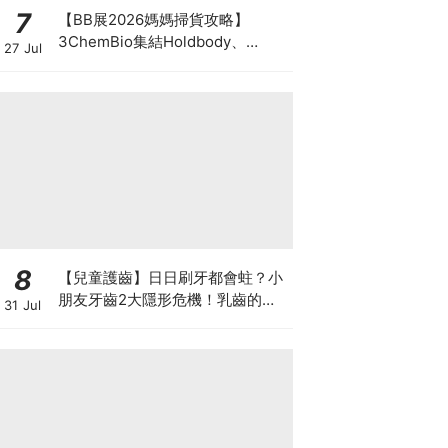
7
【BB展2026媽媽掃貨攻略】
3ChemBio集結Holdbody、
27 Jul
ProVen、森下仁丹、Return人氣
品牌激減！低至18折＋買3送1＋原
箱優惠低至65折
8
【兒童護齒】日日刷牙都會蛀？小
朋友牙齒2大隱形危機！乳齒的琺
31 Jul
瑯質比成人薄弱50%！選牙膏要睇
含氟量！