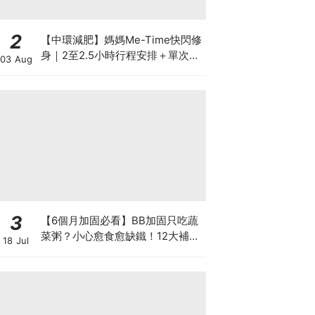
2
【中環減肥】媽媽Me-Time快閃修
身｜2至2.5小時行程安排＋單次收
03 Aug
費攻略
3
【6個月加固必看】BB加固只吃蔬
菜粥？小心愈食愈缺鐵！12大補鐵
18 Jul
食材清單＋一星期食譜推薦