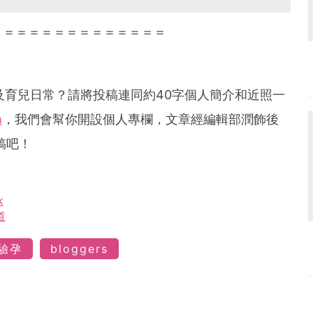
＝＝＝＝＝＝＝＝＝＝＝＝＝＝
及育兒日常？請將投稿連同約
40
字個人簡介和近照一
m
，我們會幫你開設個人專欄，文章經編輯部潤飾後
稿吧！
k
道
驗孕
bloggers