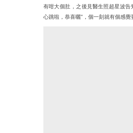
有咁大個肚，之後見醫生照超星波告知 “呢到
心跳啦，恭喜曬”，個一刻就有個感覺