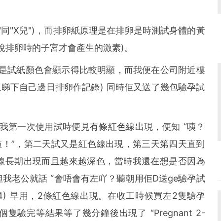
X"同"X兒")，而排卵紙原理是在排卵是時測試身體的黃
說排卵時的子宮才會產生的激素)。
因是試紙顏色會顯示得比較明顯，而我便在公司附近樓
以睇下自己邊日排卵作記錄) 同時佢又送了幾包驗孕試
09)，我第一次使用試時便見有條紅色線出現，便知 “咦？
啦！”，第二天試又是紅色線出現，第三天第四天直到
線長期出現而且越來越深色，當時我還在想是否因為
我老公就話 “會唔會有左吖？聽朝用佢D送ge驗孕試
10/14) 早用，2條紅色線出現。在收工時候買左2隻驗孕
驗完等結果等了幾分鐘後出現了 “Pregnant 2-