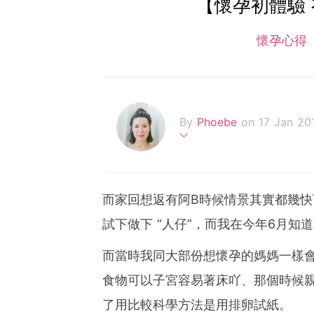
【懷孕初體驗
懷孕心得
By
Phoebe
on 17 Jan 20
新婚後3個月喜知道懷孕，但
希望由此分享自己經驗給各準
而家回想返有阿B時候情景其實都幾快
試下做下 “人仔”，而我在今年6月知
而當時我同大部份想懷孕的媽媽一樣
食物可以子宮容易著床吖、那個時候
了用比較科學方法是用排卵試紙。