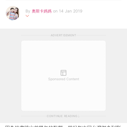
By
奧斯卡媽媽
on 14 Jan 2019
HI，我是奧斯卡媽媽！
愛與分享，一直是媽媽最需要的精神力量。 自懷孕開始在育兒的
ADVERTISEMENT
路上，一路真心分享育兒感想、教養心得、好物實評、親子DIY玩
具，以及實踐親子共讀的快樂育兒法，在相同的育兒關卡中挑戰不
同的思考，希望我真誠的文字和落實的行動中能幫助媽媽們消化了
挫折，撫平了憤怒，交流了經驗，分享了信念，一起做個快樂媽
咪！
Personal Blog: https://iamoscarbb.blogspot.hk/
FB專頁 :奧斯卡報報 https://www.facebook.com/pg/iamoscar
bb/
Sponsored Content
CONTINUE READING