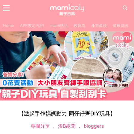
Home
APP限定內容!
mami熱話
教育路
產前產後
健康資訊
【激起手作媽媽動力 同仔仔齊DIY玩具】
專欄分享
湊B趣聞
bloggers