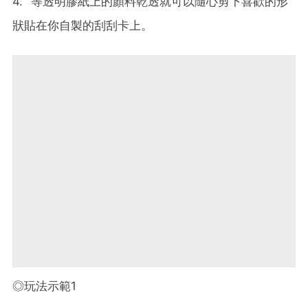
4. 等透明膠紙上的顏料乾透就可以隨心剪下喜歡的形
狀貼在你自製的刮刮卡上。
◎玩法示範1