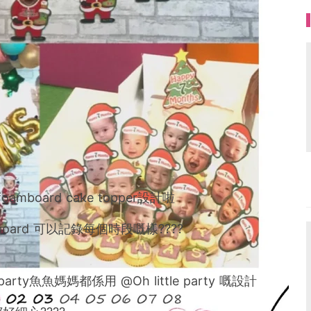
（cake topper設計）】
欄分享
bloggers
018
職媽媽，好樂意分享哺乳經，媽媽經同埋育兒心得。
 （26/12）係「蝦米妹」嘅破蛋日
2/05）我又收到另一份禮物-「蟹籽仔」
board cake topper設計啦
樂，揾唔同嘅美食；揾唔同嘅埸地比2個小朋友挽，尤其
board 可以記錄每個時段嘅樣????
2隻小馬騮嘅一舉一動記錄佢哋每一個笑容，每一個成
y魚魚媽媽都係用 @Oh little party 嘅設計