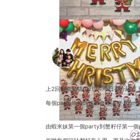
【party資訊
專
By
媽媽魚魚
on 29 Dec 2
係一個90後童心未泯嘅全
2016年嘅Boxing Day
2018年嘅母親節前夕（1
上2回都講緊搞party～今日都介紹埋 foam
魚魚媽媽最鐘意周圍吃喝玩
每個party魚魚媽媽都會建議整 foam
係啲親子活動好去處。
魚魚媽媽都好鐘意影相記錄
由蝦米妹第一個party到蟹籽仔第一個part
長，每一個嘅第一次。