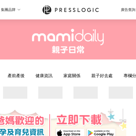
集團品牌
廣告查詢
產前產後
健康資訊
家庭關係
親子好去處
專欄