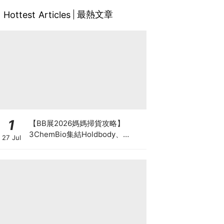
最熱文章
Hottest Articles
1
【BB展2026媽媽掃貨攻略】
3ChemBio集結Holdbody、
27 Jul
ProVen、森下仁丹、Return人氣
品牌激減！低至18折＋買3送1＋原
箱優惠低至65折