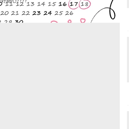
細心????
為2隻小魔怪一手包辦3餐，望住佢哋滿足嘅樣1日煮10餐