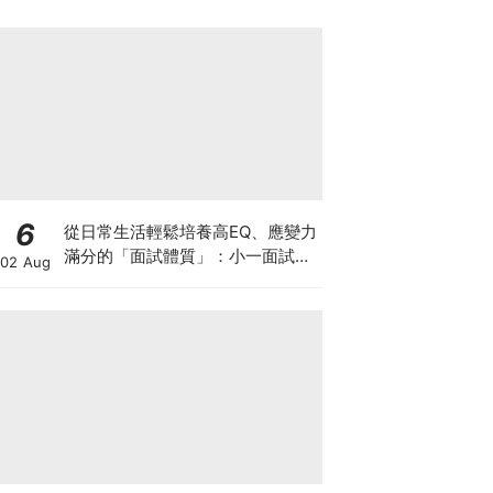
6
從日常生活輕鬆培養高EQ、應變力
滿分的「面試體質」：小一面試最
02 Aug
強備戰指南