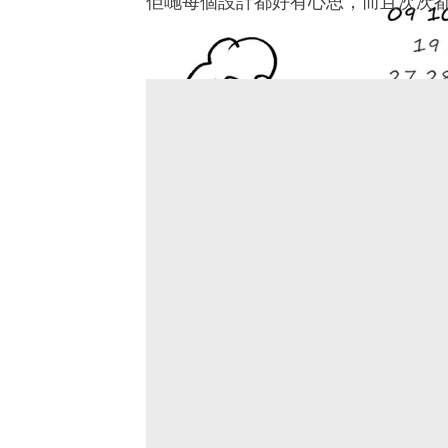
佢哋每個設計都好有心思，而且次次都好
魚魚媽媽亦好鐘意煮野食，
都唔係問題。