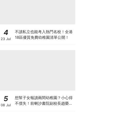
4
不讀私立也能考入熱門名校！全港
18區優質免費幼稚園清單公開！
23 Jul
5
想幫子女報讀兩間幼稚園？小心得
不償失！前喇沙書院副校長趙榮
08 Jul
德：先問自己能否解決這3大問
題！