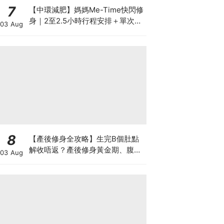
7
【中環減肥】媽媽Me-Time快閃修
身｜2至2.5小時行程安排＋單次收
03 Aug
費攻略
8
【產後修身全攻略】生完B個肚點
解收唔返？產後修身黃金期、腹直
03 Aug
肌分離、紮肚定做機一次睇