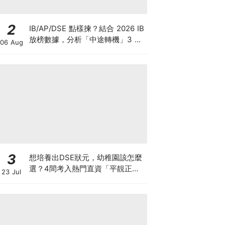
2
IB/AP/DSE 點樣揀？結合 2026 IB
放榜數據，分析「中途轉機」3 大
06 Aug
考慮！
3
想培養出DSE狀元，幼稚園該怎麼
選？4間考入熱門直資「平靚正」
23 Jul
免費幼稚園！