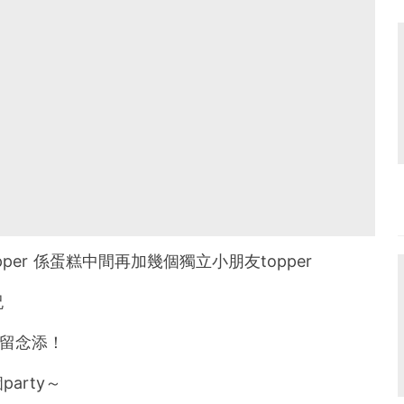
topper 係蛋糕中間再加幾個獨立小朋友topper
祝
以留念添！
arty～