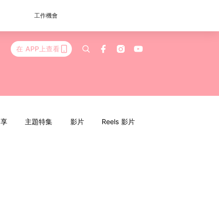
工作機會
在 APP上查看
分享
主題特集
影片
Reels 影片