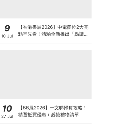
9
【香港書展2026】中電攤位2大亮
點率先看！體驗全新推出「點讀故
10 Jul
事書」系列＋升級版《低碳城市規
劃師》電子桌遊
10
【BB展2026】一文睇掃貨攻略！
精選抵買優惠＋必搶禮物清單
27 Jul