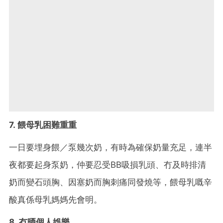
7. 餵母乳困難重重
一日要埋身餵／泵幾次奶，有時為確保奶量充足，連半
夜都要起身泵奶，仲要忍受BB吸損乳頭、冇及時排清
奶而變石頭胸、因塞奶而胸刺痛同發燒等，餵母乳嘅辛
酸真係母乳媽媽先會明。
8. 冇晒個人娛樂