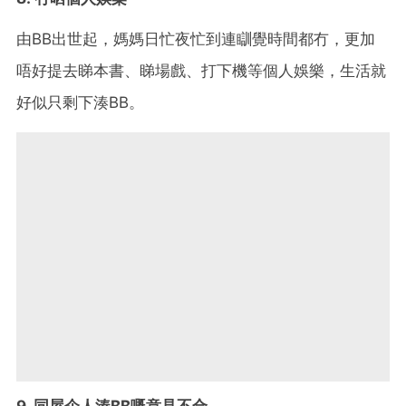
由BB出世起，媽媽日忙夜忙到連瞓覺時間都冇，更加
唔好提去睇本書、睇場戲、打下機等個人娛樂，生活就
好似只剩下湊BB。
9. 同屋企人湊BB嘅意見不合