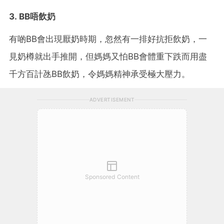
3. BB唔飲奶
有啲BB會出現厭奶時期，忽然有一排好抗拒飲奶，一
見奶樽就出手推開，但媽媽又怕BB會體重下跌而用盡
千方百計氹BB飲奶，令媽媽精神承受極大壓力。
ADVERTISEMENT
Sponsored Content