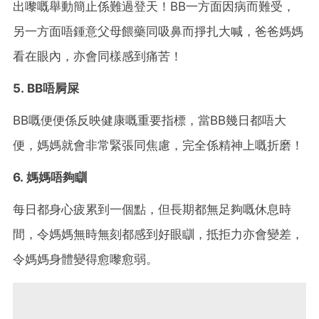
出嚟嘅舉動簡止係難過登天！BB一方面因病而難受，
另一方面唔鍾意父母餵藥同吸鼻而掙扎大喊，爸爸媽媽
看在眼內，亦會同樣感到痛苦！
5. BB唔屙屎
BB嘅便便係反映健康嘅重要指標，當BB幾日都唔大
便，媽媽就會非常緊張同焦慮，完全係精神上嘅折磨！
6. 媽媽唔夠瞓
每日都身心疲累到一個點，但長期都無足夠嘅休息時
間，令媽媽無時無刻都感到好眼瞓，抵拒力亦會變差，
令媽媽身體變得愈嚟愈弱。