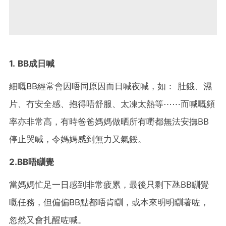
1. BB成日喊
細嘅BB經常會因唔同原因而日喊夜喊，如： 肚餓、濕
片、冇安全感、抱得唔舒服、太凍太熱等⋯⋯而喊嘅頻
率亦非常高，有時爸爸媽媽做晒所有嘢都無法安撫BB
停止哭喊，令媽媽感到無力又氣餒。
2.BB唔瞓覺
當媽媽忙足一日感到非常疲累，最後只剩下氹BB瞓覺
嘅任務，但偏偏BB點都唔肯瞓，或本來明明瞓著咗，
忽然又會扎醒咗喊。