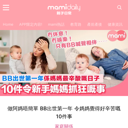
Home
APP限定內容!
mami熱話
教育路
產前產後
健康資訊
做阿媽唔簡單 BB出世第一年 令媽媽覺得好辛苦嘅
10件事
家庭關係