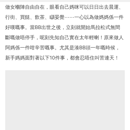
做女嗰陣自由自在，眼看自己媽咪可以日日出去晨運、
行街、買餸、飲茶、瞓晏覺⋯⋯一心以為做媽媽係一件
好嘆嘅事。當BB出世之後，立刻就開始馬拉松式無間
斷嘅做唔停手，呢刻先知自己實在太年輕喇！原來做人
阿媽係一件咁辛苦嘅事。尤其是湊BB頭一年嘅時候，
新手媽媽面對著以下10件事，都會忍唔住叫苦連天！