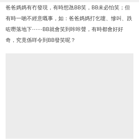
爸爸媽媽有冇發現，有時想氹BB笑，BB未必怕笑；但
有時一啲不經意嘅事，如：爸爸媽媽打乞嚏、慘叫、跌
咗嘢落地下⋯⋯BB就會笑到咔咔聲，有時都會好好
奇，究竟係咩令到BB發笑呢？