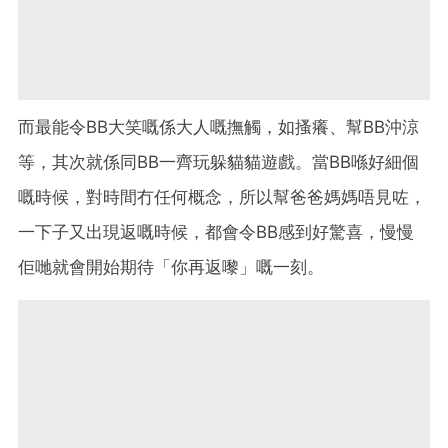
而最能令BB大笑嘅係大人嘅撫觸，如搔癢、幫BB沖涼
等，其次就係同BB一齊玩躲貓貓遊戲。當BB喺好細個
嘅時候，對時間冇任何概念，所以幫爸爸媽媽唔見咗，
一下子又出現返嘅時候，都會令BB感到好驚喜，慢慢
佢哋就會開始期待「你再返嚟」嘅一刻。