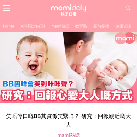
Home
APP限定內容!
mami熱話
教育路
產前產後
健康資訊
笑唔停口嘅BB其實係笑緊咩？ 研究：回報親近嘅大
人
mami熱話