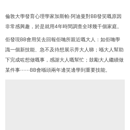
倫敦大學發育心理學家加斯帕‧阿迪曼對BB發笑嘅原因
非常感興趣，於是就用4年時間調查全球幾千個家庭。
佢發現BB會用笑去回報佢哋所親近嘅大人：如佢哋學
識一個新技能、急不及待想展示畀大人睇；喺大人幫助
下完成咗想做嘅事，感謝大人嘅幫忙；鼓勵大人繼續做
某件事⋯⋯BB會喺頭兩年邊笑邊學到重要技能。