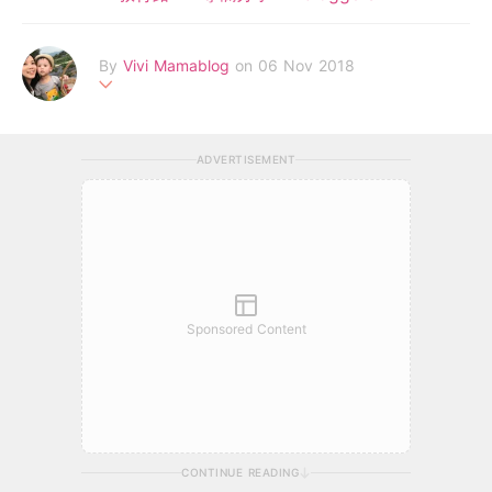
By
Vivi Mamablog
on 06 Nov 2018
Hello, 我是vivimama! 80後典型日日要OT在職媽媽, 每天掙扎如
何在家庭工作中取平衡。不是怪獸家長, 隨心育兒, 只望小寶在充
ADVERTISEMENT
滿愛的環境下健康快樂地成長。家有一個活潑小男孩路卡斯, 籍這
平台紀錄我家小寶的成長點滴, 也為湊B育兒經歷作小分享 ❤️ 歡迎
透過電郵聯絡:
vivimamablog@gmail.com
.
Facebook: vivimamabloghk
Instagram: vivimamablog
Sponsored Content
CONTINUE READING