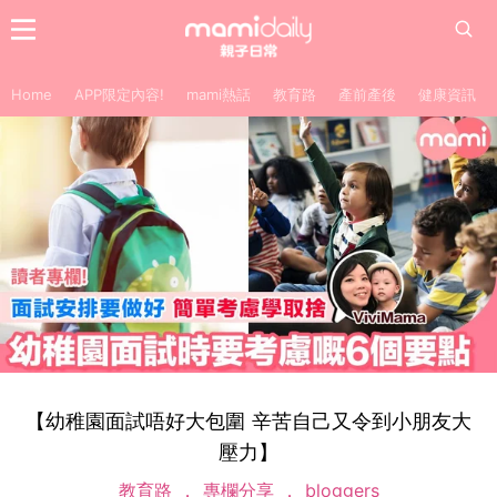
Home
APP限定內容!
mami熱話
教育路
產前產後
健康資訊
【幼稚園面試唔好大包圍 辛苦自己又令到小朋友大
壓力】
教育路
專欄分享
bloggers