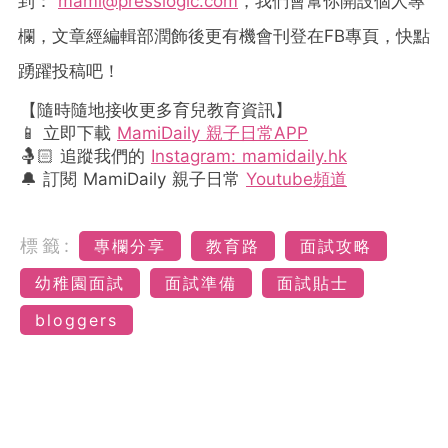
到：
mami@presslogic.com
，我們會幫你開設個人專
欄，文章經編輯部潤飾後更有機會刊登在
FB
專頁，快點
踴躍投稿吧！
【隨時隨地接收更多育兒教育資訊】
📱 立即下載
MamiDaily 親子日常APP
🤱🏻 追蹤我們的
Instagram: mamidaily.hk
🔔 訂閱 MamiDaily 親子日常
Youtube頻道
標籤:
專欄分享
教育路
面試攻略
幼稚園面試
面試準備
面試貼士
bloggers