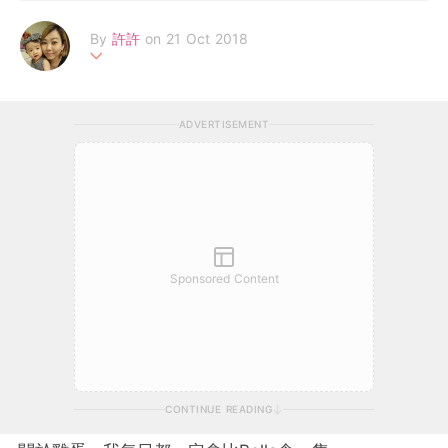
By
許許
on 21 Oct 2018
未生小Bella前非常慢活, 愛hea即hea是個自由人, 而家當上新手媽
媽全職帶娃, 雖然每日只有忙與累, 但跟小BELLA嘻嘻哈哈過每一
ADVERTISEMENT
天, 看著她在歡樂中成長原來更有趣~ 從前喜歡分享美容, 生活, 入
廚及旅遊樂, 如今更有機會寫下更多育兒誌, 歡迎到我地FACEBOO
K專頁瀏覽更多生活趣事分享及參與送禮活動~
FB專頁: www..facebook.com/huihuiplayground
Sponsored Content
CONTINUE READING