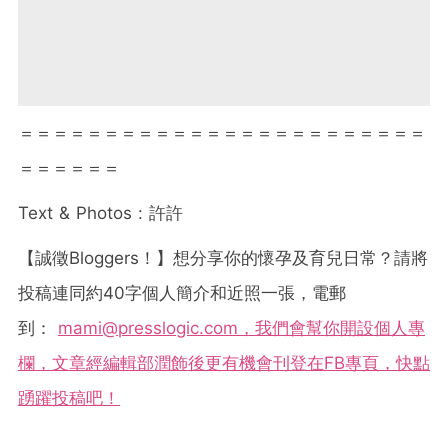
＝＝＝＝＝＝＝＝＝＝＝＝＝＝＝＝＝＝＝＝＝＝＝＝
＝＝＝＝＝＝
Text & Photos :
許許
【誠徵
Bloggers
！】想分享你的懷孕及育兒日常？請將
投稿連同約
40
字個人簡介和近照一張，電郵
到：
mami@presslogic.com
，我們會幫你開設個人專
欄，文章經編輯部潤飾後更有機會刊登在
FB
專頁，快點
踴躍投稿吧！