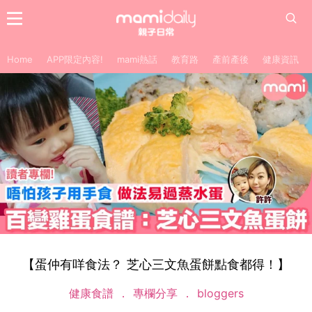
Home
APP限定內容!
mami熱話
教育路
產前產後
健康資訊
【蛋仲有咩食法？ 芝心三文魚蛋餅點食都得！】
健康食譜
專欄分享
bloggers