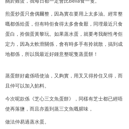
關於雞蛋，我每日都一定會比Bella食一隻。
煎蛋炒蛋只會偶爾整，因為實在要用上太多油。經常整
嘅都係烚蛋，但有時佢食得太多會食厭，同埋最近只食
蛋白，拎個蛋黃黎玩。如果蒸水蛋，就要考我耐性考佢
定力，因為太軟滑關係，會有時多手有拎就散，搞到成
地都係，所以我最近好鍾意整呢隻蒸蛋餅！
蒸蛋餅好處係唔使油，又夠實，用叉又得拎住又得，而
且仲可以加入餡料。
今次呢款係《芝心三文魚蛋餅》，同樣有芝士都已經唔
使再落鹽，而且亦蓋到蒸三文魚嘅腥味，
做法仲易過蒸水蛋。