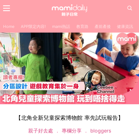
Home
APP限定內容!
mami熱話
教育路
產前產後
健康資訊
【北角全新兒童探索博物館 率先試玩報告】
親子好去處
專欄分享
bloggers