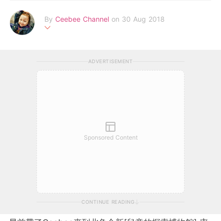
By
Ceebee Channel
on 30 Aug 2018
一位全職媽媽喜歡用影片分享家庭生活玩樂影片之外，還會分享各
種 育兒資訊、親子玩樂地方、玩具開箱 、 親子遊等影片或文章。
ADVERTISEMENT
除了記錄女兒Ceebee的成長外,更希望將快樂分享給大家
Sponsored Content
CONTINUE READING