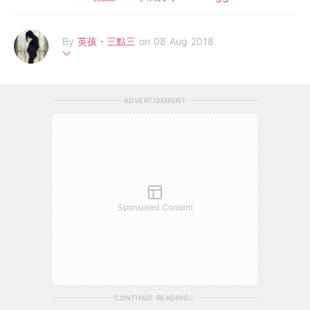
By
英孩・三點三
on 08 Aug 2018
個人簡介: 從未踏足過英國既準港媽膽粗粗32週出走英國生英孩，
搖身一變做偽英媽。FB: @ukbaby3.3
ADVERTISEMENT
Sponsored Content
CONTINUE READING