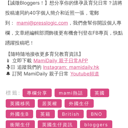
【誠徵
Bloggers
！】想分享你的懷孕及育兒日常？請將
投稿連同約
40
字個人簡介和近照一張，電郵
到：
mami@presslogic.com
，我們會幫你開設個人專
欄，文章經編輯部潤飾後更有機會刊登在
FB
專頁，快點
踴躍投稿吧！
【隨時隨地接收更多育兒教育資訊】
📱 立即下載
MamiDaily 親子日常APP
🤱🏻 追蹤我們的
Instagram: mamidaily.hk
🔔 訂閱 MamiDaily 親子日常
Youtube頻道
標籤:
專欄分享
mami熱話
英國
英國移民
居英權
外國生仔
外國生B
英籍
British
BNO
衝閘生仔
英國生仔資訊
bloggers