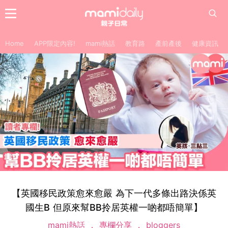
Home
APP限定內容!
mami熱話
教育路
產前產後
健康資訊
【英國移民政策愈來愈嚴 為下一代多條出路決係英
國生B 但原來幫BB拎居英權一啲都唔簡單】
mami熱話
專欄分享
bloggers