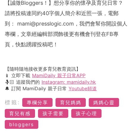
【誠徵Bloggers！】想分享你的懷孕及育兒日常？
請將投稿連同約40字個人簡介和近照一張，電郵
到：
mami@presslogic.com
，我們會幫你開設個人
專欄，文章經編輯部潤飾後更有機會刊登在FB專
頁，快點踴躍投稿吧！
【隨時隨地接收更多育兒教育資訊】
📱 立即下載
MamiDaily 親子日常APP
🤱🏻 追蹤我們的
Instagram: mamidaily.hk
🔔 訂閱 MamiDaily 親子日常
Youtube頻道
標籤:
專欄分享
育兒媽媽
媽媽心靈
育兒有感
孩子需要
孩子心理
bloggers