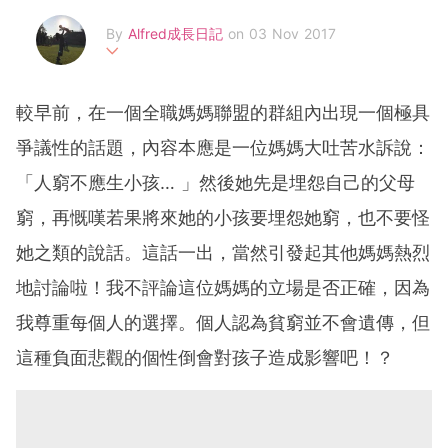
By
Alfred成長日記
on 03 Nov 2017
分享Alfred的成長軼事、幼兒食譜、親子玩樂、購物情報、旅
遊資訊、好物介紹等。 以及，Alfred媽作為母親的體會、學
較早前，在一個全職媽媽聯盟的群組內出現一個極具
習與得著。Facebook: https://m.facebook.com/AllAboutAl
fred/
爭議性的話題，內容本應是一位媽媽大吐苦水訴說：
「人窮不應生小孩… 」然後她先是埋怨自己的父母
窮，再慨嘆若果將來她的小孩要埋怨她窮，也不要怪
她之類的說話。這話一出，當然引發起其他媽媽熱烈
地討論啦！我不評論這位媽媽的立場是否正確，因為
我尊重每個人的選擇。個人認為貧窮並不會遺傳，但
這種負面悲觀的個性倒會對孩子造成影響吧！？