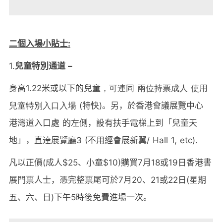
二個入場小貼士
:
1.
兒童特別通道 –
身高
1.22
米或以下的兒童
，可連同 兩位持票成人 使用
兒童特別入口入場
(
特快
)
。另，於香港會議展覽中心
港灣道入口處 的左側，設有扶手電梯上到「兒童天
地」，直達展覽廳
3 (
不用經會展新翼
/ Hall 1, etc).
凡以正價
(
成人
$25
、小童
$10)
購買
7
月
18
或
19
日香港書
展門票人士，憑完整票尾可於
7
月
20
、
21
或
22
日
(
星期
五、六、日
)
下午
5
時後免費進場一次。