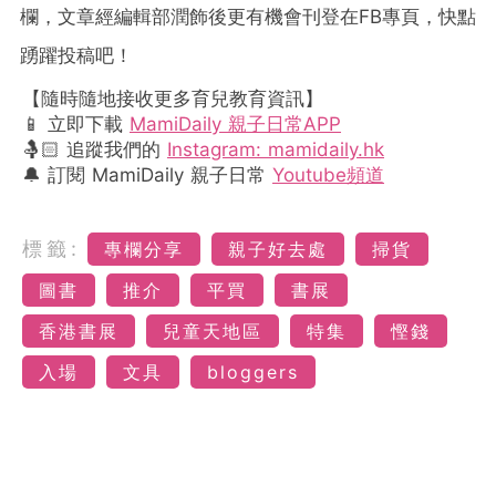
欄，文章經編輯部潤飾後更有機會刊登在
FB
專頁，快點
踴躍投稿吧！
【隨時隨地接收更多育兒教育資訊】
📱 立即下載
MamiDaily 親子日常APP
🤱🏻 追蹤我們的
Instagram: mamidaily.hk
🔔 訂閱 MamiDaily 親子日常
Youtube頻道
標籤:
專欄分享
親子好去處
掃貨
圖書
推介
平買
書展
香港書展
兒童天地區
特集
慳錢
入場
文具
bloggers