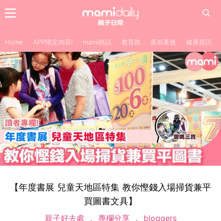
Home
APP限定內容!
mami熱話
教育路
產前產後
健康資訊
【年度書展 兒童天地區特集 教你慳錢入場掃貨兼平
買圖書文具】
親子好去處
專欄分享
bloggers