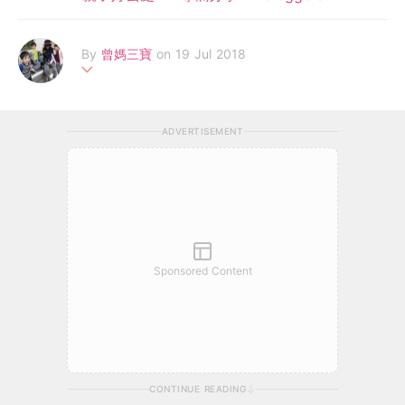
By
曾媽三寶
on 19 Jul 2018
「曾媽三寶」- 晉家姐 (8歲)，昊老二 和 亘老三 (6 歲半) 為雙生
兒。 曾媽為半職兒童心理輔導師。閒時寫作，只因希望從孩子在
ADVERTISEMENT
家的「熱鬧」聲中，尋找心中的片刻安寧。 FB 專頁: 曾媽三寶 //
Blog: TsangMama3b.blogspot.com // Email:
tsang.mama@ya
hoo.com
Sponsored Content
CONTINUE READING