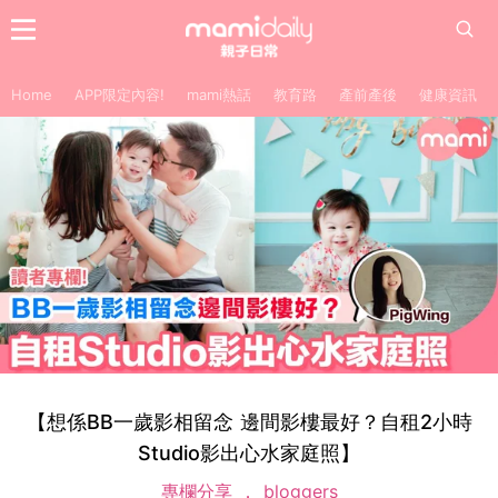
Home
APP限定內容!
mami熱話
教育路
產前產後
健康資訊
【想係BB一歲影相留念 邊間影樓最好？自租2小時
Studio影出心水家庭照】
專欄分享
bloggers