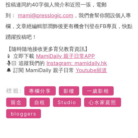
投稿連同約
40
字個人簡介和近照一張，電郵
到：
mami@presslogic.com
，我們會幫你開設個人專
欄，文章經編輯部潤飾後更有機會刊登在
FB
專頁，快點
踴躍投稿吧！
【隨時隨地接收更多育兒教育資訊】
📱 立即下載
MamiDaily 親子日常APP
🤱🏻 追蹤我們的
Instagram: mamidaily.hk
🔔 訂閱 MamiDaily 親子日常
Youtube頻道
標籤:
專欄分享
影樓
一歲影相
留念
自租
Studio
心水家庭照
bloggers