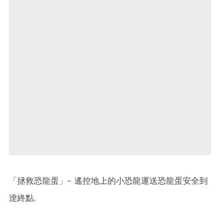
「拯救恐龍蛋」- 遙控地上的小恐龍運送恐龍蛋安全到
逹終點.