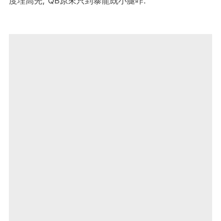
度埋高先, QB原來只到暴龍既小腿咋.