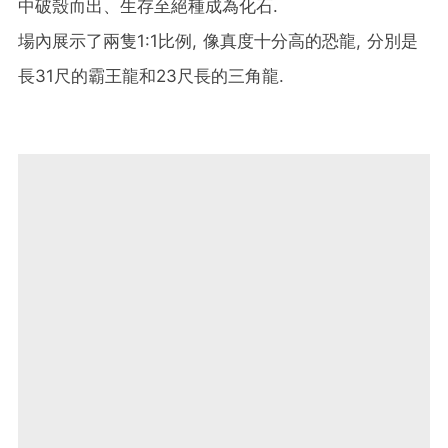
中破殼而出、生存至絕種成為化石.
場內展示了兩隻1:1比例, 像真度十分高的恐龍, 分別是
長31尺的霸王龍和23尺長的三角龍.