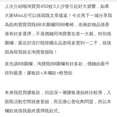
上次介紹喺淘寶買450蚊3人沙發引起好大迴響，如果
大家Miss左可以係我既文章搵返！今次再下一城分享我
為筋肉寶寶買既BB木圍欄同BB餐椅，依兩款物品係香
港有好多選擇，不過價錢同淘寶實在差一大截，特別係
圍欄：最近好流行既韓國出品差唔多賣到一二千，就係
因為咁我就去淘寶發掘啦！
首先講BB圍欄，淘寶既BB圍欄有好多款，價錢由最平
排到最貴：膠板款<木欄款<軟墊款
本身我想買膠板款，但諗深一層膠板邊始終比較厚，入
面既活動空間就會更細，而且擔心塑化劑問題，所以木
欄款就係我最終選擇既款式。