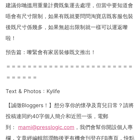
建議你哋搵用重量計費既集運去處理，但當中要知道會
唔會有尺寸限制，如果有既就要問問淘寶店既客服包裝
後既尺寸係幾多，如果無超出限制就一樣可以運返嚟
啦！
預告篇：嚟緊會有家居裝修既文推出！
＝＝＝＝＝＝＝＝＝＝＝＝＝＝＝＝＝＝＝＝＝＝＝＝
＝＝＝＝＝＝
Text & Photos : Kylife
【誠徵
Bloggers
！】想分享你的懷孕及育兒日常？請將
投稿連同約
40
字個人簡介和近照一張，電郵
到：
mami@presslogic.com
，我們會幫你開設個人專
欄，文章經編輯部潤飾後更有機會刊登在
FB
專頁，快點