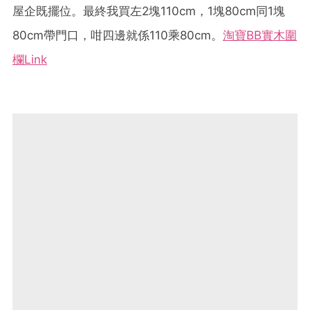
屋企既擺位。最終我買左2塊110cm，1塊80cm同1塊
80cm帶門口，咁四邊就係110乘80cm。
淘寶BB實木圍
欄Link