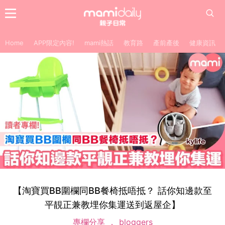
Home
APP限定內容!
mami熱話
教育路
產前產後
健康資訊
【淘寶買BB圍欄同BB餐椅抵唔抵？ 話你知邊款至
平靚正兼教埋你集運送到返屋企】
專欄分享
bloggers