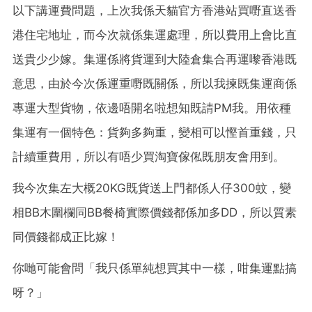
以下講運費問題，上次我係天貓官方香港站買嘢直送香
港住宅地址，而今次就係集運處理，所以費用上會比直
送貴少少嫁。集運係將貨運到大陸倉集合再運嚟香港既
意思，由於今次係運重嘢既關係，所以我揀既集運商係
專運大型貨物，依邊唔開名啦想知既請PM我。用依種
集運有一個特色：貨夠多夠重，變相可以慳首重錢，只
計續重費用，所以有唔少買淘寶傢俬既朋友會用到。
我今次集左大概20KG既貨送上門都係人仔300蚊，變
相BB木圍欄同BB餐椅實際價錢都係加多DD，所以質素
同價錢都成正比嫁！
你哋可能會問「我只係單純想買其中一樣，咁集運點搞
呀？」