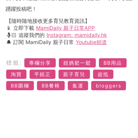
踴躍投稿吧！
【隨時隨地接收更多育兒教育資訊】
📱 立即下載
MamiDaily 親子日常APP
🤱🏻 追蹤我們的
Instagram: mamidaily.hk
🔔 訂閱 MamiDaily 親子日常
Youtube頻道
標籤:
專欄分享
靚媽鬆一鬆
BB用品
淘寶
平靚正
親子育兒
超抵
BB圍欄
BB餐椅
集運
bloggers