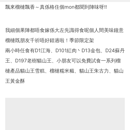
飄來榴槤飄香～真係格住個mon都聞到陣味呀‼️
我細個果陣都唔食嫁係大左先識得食呢個人間美味鐘意
榴槤既朋友千祈唔好錯過啦！季節限定架
兩小時任食有D1江海、D101紅肉丶D13金包、D24蘇丹
王、D197老樹貓山王、小朋友可以免費試食一系列榴
槤產品貓山王雪糕、榴槤糯米糍、貓山王朱古力、貓山
王黃金酥