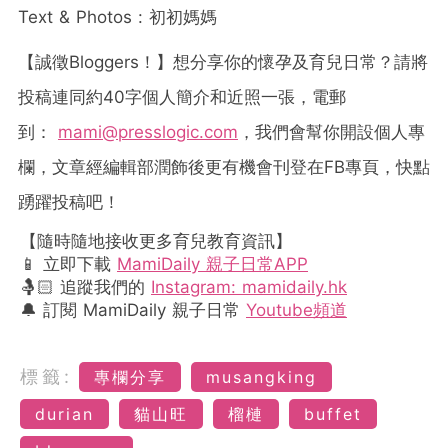
Text & Photos :
初初媽媽
【誠徵
Bloggers
！】想分享你的懷孕及育兒日常？請將
投稿連同約
40
字個人簡介和近照一張，電郵
到：
mami@presslogic.com
，我們會幫你開設個人專
欄，文章經編輯部潤飾後更有機會刊登在
FB
專頁，快點
踴躍投稿吧！
【隨時隨地接收更多育兒教育資訊】
📱 立即下載
MamiDaily 親子日常APP
🤱🏻 追蹤我們的
Instagram: mamidaily.hk
🔔 訂閱 MamiDaily 親子日常
Youtube頻道
標籤:
專欄分享
musangking
durian
貓山旺
榴槤
buffet