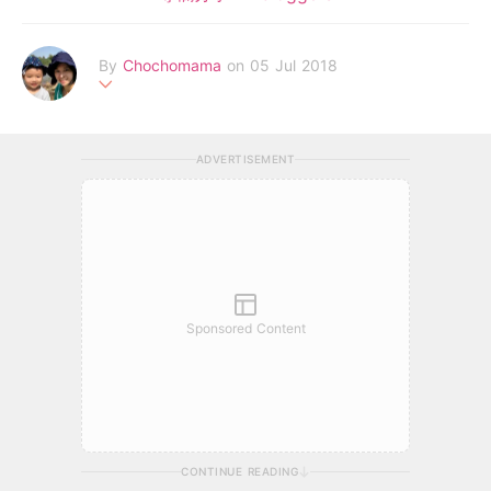
By
Chochomama
on 05 Jul 2018
我係初初，懷孕時已辭去工作，轉做全職媽媽，仔仔出世後開始分
享親子好去處、幼兒食譜、生活點滴及我的產後扮靚減肥心得。
ADVERTISEMENT
Facebook:初初 我要做靚媽 Chocho Mama
Instagram:chochomamami
歡迎邀請活動、試用：
chochomama18@yahoo.com
Sponsored Content
CONTINUE READING