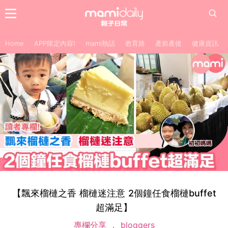
Home
APP限定內容!
mami熱話
教育路
產前產後
健康資訊
【飄來榴槤之香 榴槤迷注意 2個鐘任食榴槤buffet
超滿足】
專欄分享
bloggers