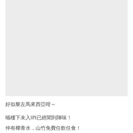
好似黎左馬來西亞咁～
喺樓下未入lift已經聞到陣味！
仲有椰青水，山竹免費任飲任食！