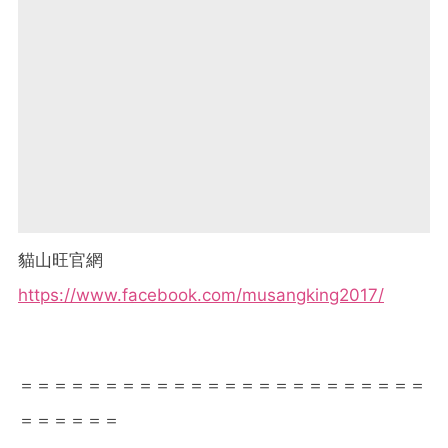
貓山旺官網
https://www.facebook.com/musangking2017/
＝＝＝＝＝＝＝＝＝＝＝＝＝＝＝＝＝＝＝＝＝＝＝＝
＝＝＝＝＝＝