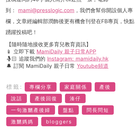
到：
mami@presslogic.com
，我們會幫你開設個人專
欄，文章經編輯部潤飾後更有機會刊登在
FB
專頁，快點
踴躍投稿吧！
【隨時隨地接收更多育兒教育資訊】
📱 立即下載
MamiDaily 親子日常APP
🤱🏻 追蹤我們的
Instagram: mamidaily.hk
🔔 訂閱 MamiDaily 親子日常
Youtube頻道
標籤:
專欄分享
家庭關係
產後
說話
產後回復
湊仔
一句激嬲產後婦
盤點
問長問短
激嬲媽媽
bloggers