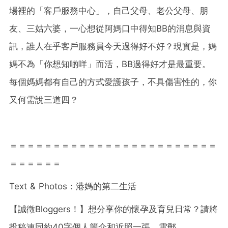
場裡的「客戶服務中心」，自己父母、老公父母、朋
友、三姑六婆，一心想從阿媽口中得知BB的消息與資
訊，誰人在乎客戶服務員今天過得好不好？現實是，媽
媽不為「你想知啲咩」而活，BB過得好才是最重要。
每個媽媽都有自己的方式愛護孩子，不具傷害性的，你
又何需說三道四？
＝＝＝＝＝＝＝＝＝＝＝＝＝＝＝＝＝＝＝＝＝＝＝＝
＝＝＝＝＝＝
Text & Photos :
港媽的第二生活
【誠徵
Bloggers
！】想分享你的懷孕及育兒日常？請將
投稿連同約
40
字個人簡介和近照一張，電郵