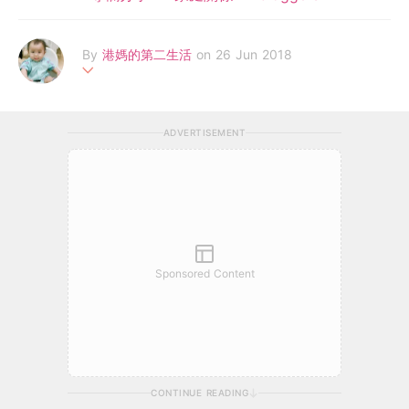
By
港媽的第二生活
on 26 Jun 2018
2018年新手媽媽，典型人馬座，最怕無左自己無左自由。但我深
信，湊仔同活出自己無衝突，唯有愛自己先識點樣愛別人，包括自
ADVERTISEMENT
己嘅子女。決定開個Blog分享自己努力尋找work-life balance的過
程。
Sponsored Content
CONTINUE READING