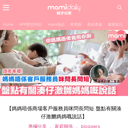
Home
APP限定內容!
mami熱話
教育路
產前產後
健康資訊
【媽媽唔係商場客戶服務員咪問長問短 盤點有關湊
仔激嬲媽媽嘅說話】
專欄分享
家庭關係
bloggers