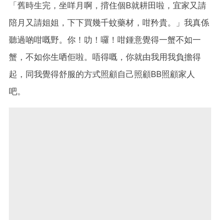
「舊時生完，坐咩月啊，揹住個B就耕田啦，宜家又請
陪月又請姐姐，下下買幾千蚊藥材，咁矜貴。」我真係
聽過啲咁嘅野。你！叻！囉！咁鍾意覺得一蟹不如一
蟹，不如你生哂佢啦。唔得嘅，你就由我用我負擔得
起，同我覺得舒服的方式照顧自己照顧BB照顧家人
吧。