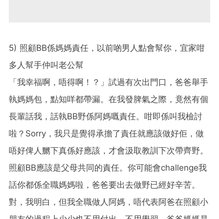
5) 照顧BB係媽媽責任，以前啲男人點會幫你，宜家咁
多人幫手仲叫老公幫
「我幸福啊，唔得啊！？」試過有次出門口，爸爸舉手
執媽媽包，點知咩都帶漏。在我發脾氣之際，竟然有個
長輩話我，話執BB野係阿媽嘅責任。咁即係叫我檢討
啦？Sorry，我只是覺得承擔了責任就應該做好佢，做
唔好俾人嬲下真係好應該，才會汲取教訓下次帶齊野。
照顧BB應該是父母共同的責任。你可能會challenge我
話你都係全職媽媽啦，爸爸要出去做野已經好辛苦。
對，我明白，但我全職做人阿媽，唔代表阿爸在照顧小
朋友的過程上少少也不用付出、不用學習。爸爸媽媽是