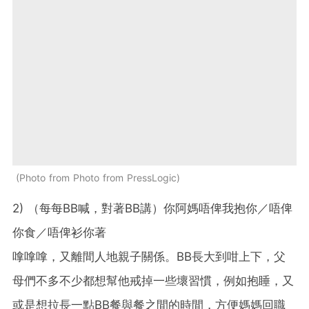
Photo from Photo from PressLogic
2) （每每BB喊，對著BB講）你阿媽唔俾我抱你／唔俾
你食／唔俾衫你著
嗱嗱嗱，又離間人地親子關係。BB長大到咁上下，父
母們不多不少都想幫他戒掉一些壞習慣，例如抱睡，又
或是想拉長一點BB餐與餐之間的時間，方便媽媽回職