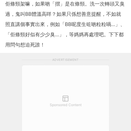
佢條頸架嘛，如果啲「摺」是在條頸。洗一次轉頭又臭
過，鬼叫BB體溫高咩？如果只係想善意提醒，不如就
照直講個事實出來，例如「BB呢度生咗啲粒粒喎…」、
「佢條頸好似有少少臭…」，等媽媽再處理吧。下下都
用問句想迫死誰！
ADVERTISEMENT
Sponsored Content