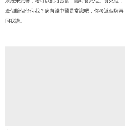
系統未完善，唔可以亂咁餵食，隨時食死佢。食死佢，
邊個賠個仔俾我？病向淺中醫是常識吧，你考返個牌再
同我講。