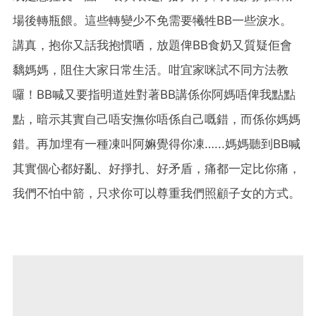
場後轉瓶餵。這些轉變少不免需要犧牲BB一些淚水。
講真，抱你又話我抱慣哂，放題俾BB食奶又質疑佢會
黐媽媽，阻住大家日常生活。咁宜家咪試不同方法教
囉！BB喊又要指明道姓對著BB講係你阿媽唔俾我點點
點，暗示其實自己唔安撫你唔係自己嘅錯，而係你媽媽
錯。再加埋有一種凍叫阿嫲覺得你凍…...媽媽聽到BB喊
其實個心都好亂、好掙扎、好矛盾，痛都一定比你痛，
我們不怕中箭，只求你可以尊重我們照顧子女的方式。