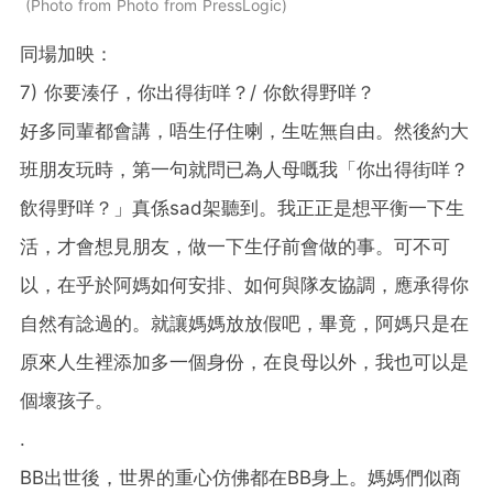
Photo from Photo from PressLogic
同場加映：
7) 你要湊仔，你出得街咩？/ 你飲得野咩？
好多同輩都會講，唔生仔住喇，生咗無自由。然後約大
班朋友玩時，第一句就問已為人母嘅我「你出得街咩？
飲得野咩？」真係sad架聽到。我正正是想平衡一下生
活，才會想見朋友，做一下生仔前會做的事。可不可
以，在乎於阿媽如何安排、如何與隊友協調，應承得你
自然有諗過的。就讓媽媽放放假吧，畢竟，阿媽只是在
原來人生裡添加多一個身份，在良母以外，我也可以是
個壞孩子。
.
BB出世後，世界的重心仿佛都在BB身上。媽媽們似商