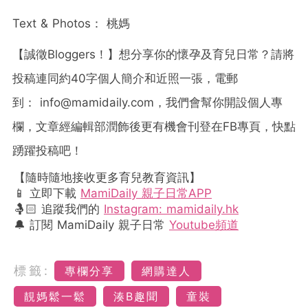
Text & Photos
：
桃媽
【誠徵
Bloggers
！】想分享你的懷孕及育兒日常？請將
投稿連同約
40
字個人簡介和近照一張，電郵
到：
info@mamidaily.com
，我們會幫你開設個人專
欄，文章經編輯部潤飾後更有機會刊登在
FB
專頁，快點
踴躍投稿吧！
【隨時隨地接收更多育兒教育資訊】
📱 立即下載
MamiDaily 親子日常APP
🤱🏻 追蹤我們的
Instagram: mamidaily.hk
🔔 訂閱 MamiDaily 親子日常
Youtube頻道
標籤:
專欄分享
網購達人
靚媽鬆一鬆
湊B趣聞
童裝