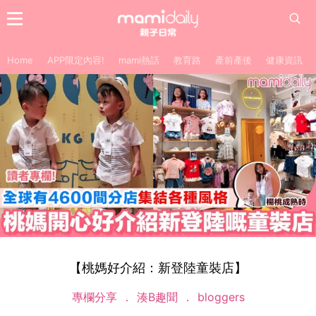
Home
APP限定內容!
mami熱話
教育路
產前產後
健康資訊
【桃媽好介紹：新登陸童裝店】
專欄分享
湊B趣聞
bloggers