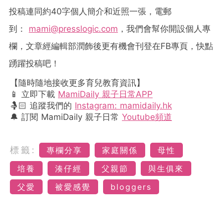
投稿連同約
40
字個人簡介和近照一張，電郵
到：
mami@presslogic.com
，我們會幫你開設個人專
欄，文章經編輯部潤飾後更有機會刊登在
FB
專頁，快點
踴躍投稿吧！
【隨時隨地接收更多育兒教育資訊】
📱 立即下載
MamiDaily 親子日常APP
🤱🏻 追蹤我們的
Instagram: mamidaily.hk
🔔 訂閱 MamiDaily 親子日常
Youtube頻道
標籤:
專欄分享
家庭關係
母性
培養
湊仔經
父親節
與生俱來
父愛
被愛感覺
bloggers