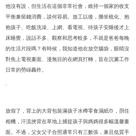
他沒有說，但生活在這個非常社會，維持一個家的收支
平衡兼留錢消費，談何容易。放工以後，攤坐梳化、抱
抱孩子、吃飯洗澡、上網、看電視、待孩子安睡後才上
床睡覺，說話不多、觀察和思考較多，不就是爸爸每晚
的生活片段嗎？有時候，我知道他在放空腦袋，眼睛沒
對焦上電視畫面、漫無目的在網頁打轉，旨在沉澱工作
日常的勞碌轟炸。
.
放假了，背上的大背包裝滿孩子水樽零食濕紙巾，孭住
相機，汗流挾背在草地上捕捉孩子與媽媽很多幅溫馨畫
面。不過，父女父子合照通常只有三數張，兼且低質手