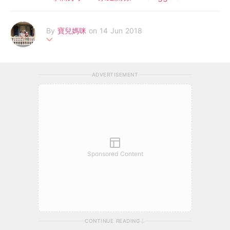
By
寶兒媽咪
on 14 Jun 2018
現有兩個孩子的在職媽媽，熱愛親子旅遊，最希望與寶兒和豆豆一
起快樂成長，記錄沿路美好事情！我的fb page: facebook.com/tr
ADVERTISEMENT
avelwithbobo/
Sponsored Content
CONTINUE READING