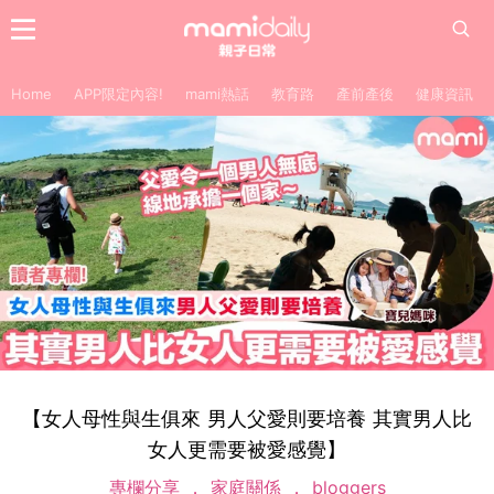
Home
APP限定內容!
mami熱話
教育路
產前產後
健康資訊
【女人母性與生俱來 男人父愛則要培養 其實男人比
女人更需要被愛感覺】
專欄分享
家庭關係
bloggers