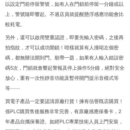
以設定門前停留警號，如有人在門鎖前停留一分鐘或以
上，警號隨即響起。不過店員就提醒懸浮感應功能會比
較耗電。
另外，還可以啟用雙重認證，即要先輸入密碼，之後再
拍指紋，才可以成功開鎖！咁樣就算有人撞啱左個密
碼，都無辦法開到門。順帶一題，如果有人輸入錯誤密
碼5次，門鎖就會響起警報及停上操作5分鐘，絕對安全
放心，重有一次性靜音功能及暫停開門提示音模式等
等⋯⋯
買電子產品一定要認清原廠行貨！揀有信譽既店購買！
係PLC購買售後服務非常完善，有原廠感應保養卡，2
年產品自攜保養證。如經PLC專業技術人員上門安裝，