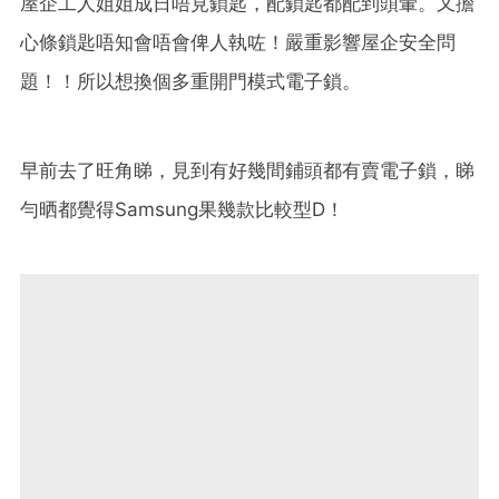
屋企工人姐姐成日唔見鎖匙，配鎖匙都配到頭暈。又擔
心條鎖匙唔知會唔會俾人執咗！嚴重影響屋企安全問
題！！所以想換個多重開門模式電子鎖。
早前去了旺角睇，見到有好幾間鋪頭都有賣電子鎖，睇
勻晒都覺得Samsung果幾款比較型D！