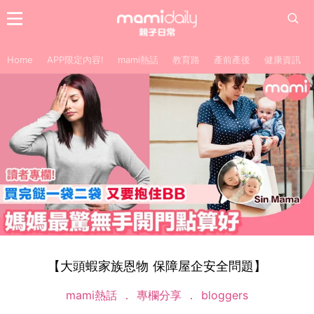
Home
APP限定內容!
mami熱話
教育路
產前產後
健康資訊
【大頭蝦家族恩物 保障屋企安全問題】
mami熱話
專欄分享
bloggers