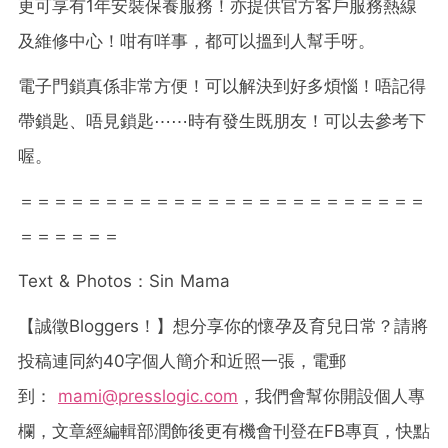
更可享有1年安裝保養服務！亦提供官方客戶服務熱線
及維修中心！咁有咩事，都可以搵到人幫手呀。
電子門鎖真係非常方便！可以解決到好多煩惱！唔記得
帶鎖匙、唔見鎖匙⋯⋯時有發生既朋友！可以去參考下
喔。
＝＝＝＝＝＝＝＝＝＝＝＝＝＝＝＝＝＝＝＝＝＝＝＝
＝＝＝＝＝＝
Text & Photos
：
Sin Mama
【誠徵
Bloggers
！】想分享你的懷孕及育兒日常？請將
投稿連同約
40
字個人簡介和近照一張，電郵
到：
mami@presslogic.com
，我們會幫你開設個人專
欄，文章經編輯部潤飾後更有機會刊登在
FB
專頁，快點