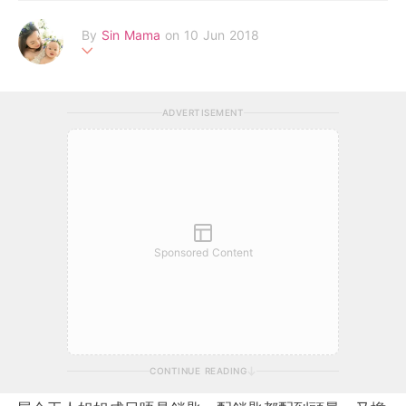
By
Sin Mama
on 10 Jun 2018
全職師奶‧Sin Mama 全職全力照顧一對甜蜜小兄妹，希望小兄妹
可以係充滿愛既環境下過一個開心燦爛既童年，我地最鍾意游山玩
ADVERTISEMENT
水，吃喝玩樂，以日誌分享生活中一切美好回憶！了解我們更多 F
acebook Page：www.facebook.com/sinmamaftm Email：
sinm
amaftm@gmail.com
Sponsored Content
CONTINUE READING