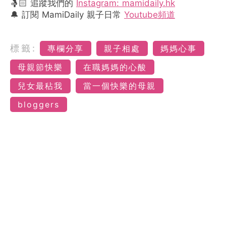
🤱🏻 追蹤我們的
Instagram: mamidaily.hk
🔔 訂閱 MamiDaily 親子日常
Youtube頻道
標籤:
專欄分享
親子相處
媽媽心事
母親節快樂
在職媽媽的心酸
兒女最秥我
當一個快樂的母親
bloggers