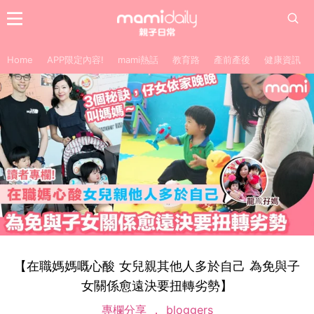
Home
APP限定內容!
mami熱話
教育路
產前產後
健康資訊
【在職媽媽嘅心酸 女兒親其他人多於自己 為免與子
女關係愈遠決要扭轉劣勢】
專欄分享
bloggers