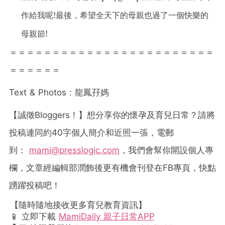
作給我
呢!最後
，希望全天下的母親也過了一個快樂的
母親節!
＝＝＝＝＝＝＝＝＝＝＝＝＝＝＝＝＝＝＝＝＝＝＝＝
＝＝＝＝＝＝
Text & Photos :
龍鳳孖媽
【誠徵
Bloggers
！】想分享你的懷孕及育兒日常？請將
投稿連同約
40
字個人簡介和近照一張，電郵
到：
mami@presslogic.com
，我們會幫你開設個人專
欄，文章經編輯部潤飾後更有機會刊登在
FB
專頁，快點
踴躍投稿吧！
【隨時隨地接收更多育兒教育資訊】
📱 立即下載
MamiDaily 親子日常APP