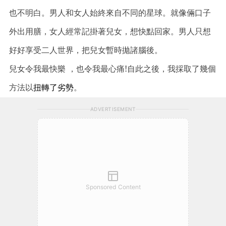
也不明白。男人和女人始終來自不同的星球。就像倆口子
外出用膳
，女人經常記掛著兒女，想快點回家
。男人只想
好好享受二人世界
，把兒女暫時拋諸腦後
。
兒女令我最快樂
，也令我最心痛!自此之後，我採取了幾個
方法以
扭轉了劣勢
。
ADVERTISEMENT
Sponsored Content