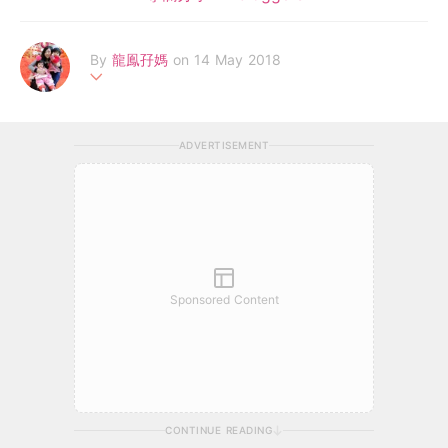
By
龍鳯孖媽
on 14 May 2018
畢業於科大生化系碩士和教大教育文憑，曾於小學任教數學、常
識、體育和音樂科十三年。現放棄教師工作，變身成全職媽媽兼任
ADVERTISEMENT
Miss SwanSwan，教養一對龍鳳寶寶。Facebook:https://www.f
acebook.com/Miss.swanswan/
Sponsored Content
CONTINUE READING