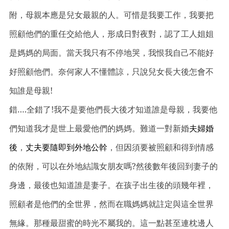
附，母親本應是兒女最親的人
。可惜是我要工作
，我要把
照顧他們的重任交給他人，形成日對夜對，認了工人姐姐
是媽媽的局面
。當天我只有不停地哭
，我恨我自己不能好
好照顧他們
。奈何家人不懂體諒
，只說兒女長大後怎會不
知誰是母親!
錯….全錯了!我不是要他們長大後才知道誰是母親，我要他
們知道我才是世上最愛他們的媽媽
。難道一對新婚
夫婦婚
後
，
丈
夫要隨即到外地公幹
，但因須要被照顧和得到情感
的依附，可以在外地結識女朋友嗎?然後數年後回到妻子的
身邊，最後也知道誰是妻子
。在孩子出生後的頭幾年裡
，
照顧者是他們的全世界
，然而在職媽媽就註定與這全世界
無緣
。那種最甜蜜的時光不屬我的。這一點甚至連枕邊人