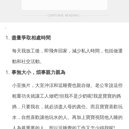
CONTINUE READING
.
盡量爭取相處時間
每天我放工後
，即飛奔回家，減少私人時間，包括做運
動和社交活動
。
事無大小，煩事親力親為
小至換片，大至沖涼和逗睡覺也親自做
。老公常說這些
粗重功夫就讓工人做吧!但我不是少奶呢!我是寶寶的媽
媽
，只要我在，就必須盡人母的責任
。而且寶寶喜歡玩
水
，自然喜歡讓他玩水的人
。再加上寶寶視陪他入睡的
人為最重要的人
，所以逗睡覺的工作又怎少得我呢!