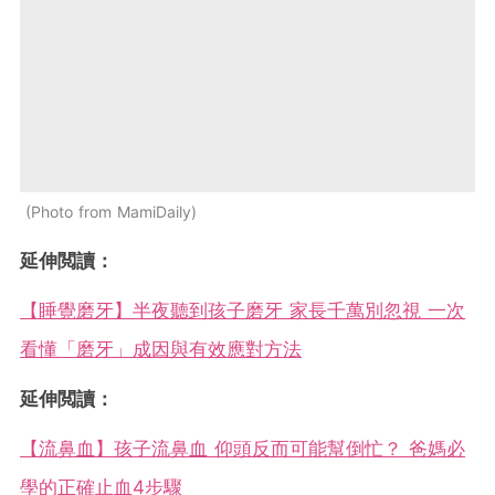
Photo from MamiDaily
延伸閲讀：
【睡覺磨牙】半夜聽到孩子磨牙 家長千萬別忽視 一次
看懂「磨牙」成因與有效應對方法
延伸閲讀：
【流鼻血】孩子流鼻血 仰頭反而可能幫倒忙？ 爸媽必
學的正確止血4步驟