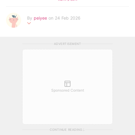
By
peiyee
on 24 Feb 2026
两处春光同日尽，居人思客客思家
ADVERTISEMENT
Sponsored Content
CONTINUE READING