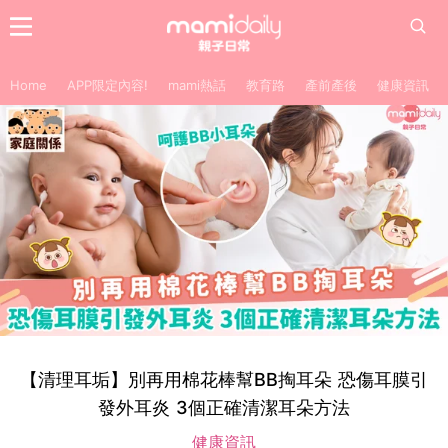
Home
APP限定內容!
mami熱話
教育路
產前產後
健康資訊
【清理耳垢】別再用棉花棒幫BB掏耳朵 恐傷耳膜引
發外耳炎 3個正確清潔耳朵方法
健康資訊