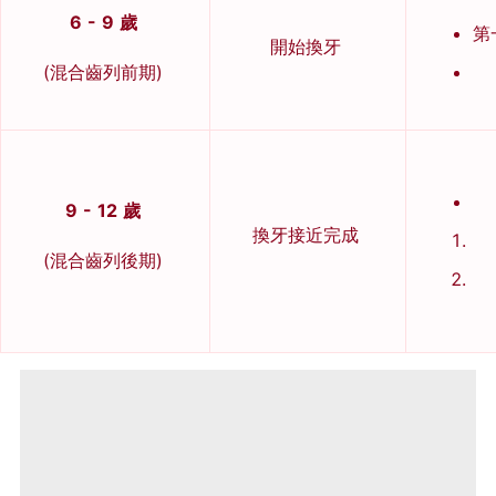
6 - 9 歲
第
開始換牙
(混合齒列前期)
9 - 12 歲
換牙接近完成
(混合齒列後期)