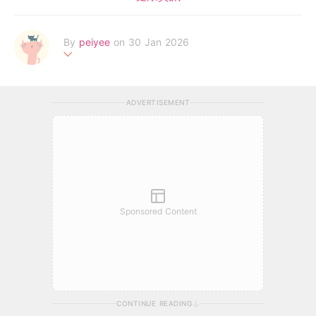
By
peiyee
on 30 Jan 2026
两处春光同日尽，居人思客客思家
ADVERTISEMENT
Sponsored Content
CONTINUE READING