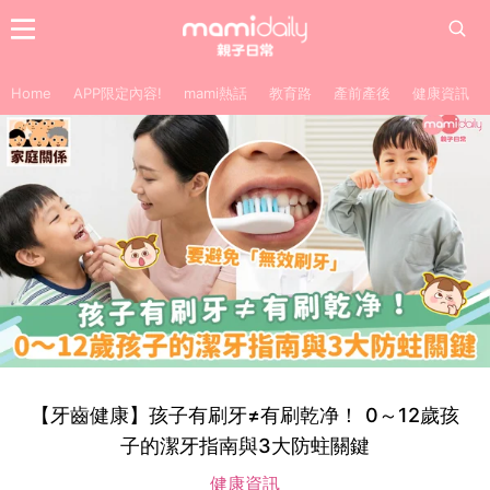
Home
APP限定內容!
mami熱話
教育路
產前產後
健康資訊
【牙齒健康】孩子有刷牙≠有刷乾净！ 0～12歲孩
子的潔牙指南與3大防蛀關鍵
健康資訊