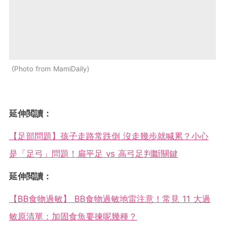
Photo from MamiDaily
延伸閲讀：
【足部問題】孩子走路常跌倒 沒走幾步就喊累？小心
是「足弓」問題！扁平足 vs 高弓足判斷關鍵
延伸閲讀：
【BB食物過敏】 BB食物過敏地雷注意！常見 11 大過
敏原清單：加固食魚要揀呢幾種？