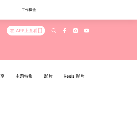
工作機會
在 APP上查看
分享
主題特集
影片
Reels 影片