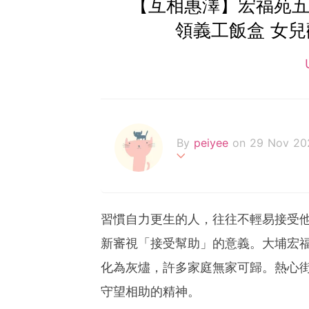
【互相惠澤】宏福苑五級
領義工飯盒 女
By
peiyee
on 29 Nov 20
两处春光同日尽，居人思客
習慣自力更生的人，往往不輕易接受
新審視「接受幫助」的意義。大埔宏福
化為灰燼，許多家庭無家可歸。熱心
守望相助的精神。