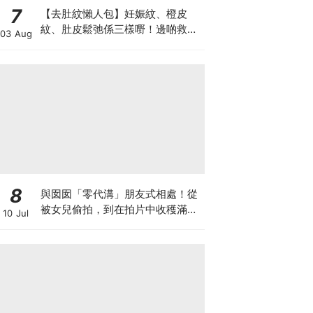
7
【去肚紋懶人包】妊娠紋、橙皮
紋、肚皮鬆弛係三樣嘢！邊啲救得
03 Aug
返、邊啲只能淡化？
8
與囡囡「零代溝」朋友式相處！從
被女兒偷拍，到在拍片中收穫滿足
10 Jul
感！VAL媽｜美如｜KOL媽媽