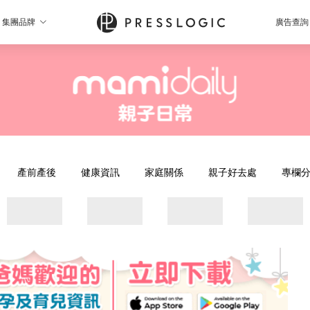
集團品牌
廣告查詢
產前產後
健康資訊
家庭關係
親子好去處
專欄