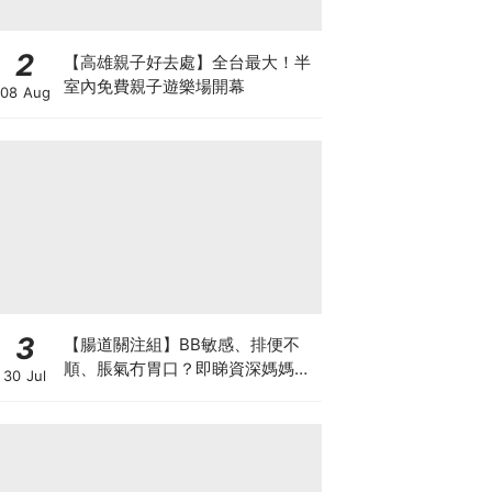
2
【高雄親子好去處】全台最大！半
室內免費親子遊樂場開幕
08 Aug
3
【腸道關注組】BB敏感、排便不
順、脹氣冇胃口？即睇資深媽媽分
30 Jul
享經驗之談 輕鬆解決湊B煩惱