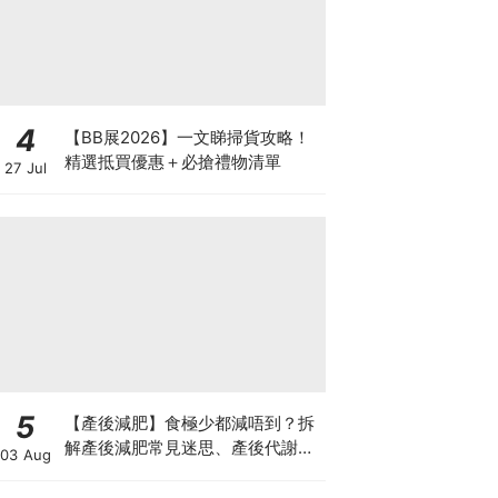
4
【BB展2026】一文睇掃貨攻略！
精選抵買優惠＋必搶禮物清單
27 Jul
5
【產後減肥】食極少都減唔到？拆
解產後減肥常見迷思、產後代謝、
03 Aug
水腫原因＋淋巴引流、Onda Pro
修身攻略