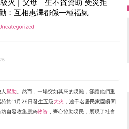
火 | 父母一生不貪資助 受災拒
兒勸：互相惠澤都係一種福氣
Uncategorized
25
客思家
他人
幫助
。然而，一場突如其來的災難，卻讓他們重
苑於11月26日發生五級
大火
，逾千名居民家園瞬間
街坊自發收集應急
物資
，齊心協助災民，展現了社會