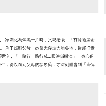
火、家園化為焦黑一片時，父親感慨：「冇諗過屋企
已。為了照顧父母，她當天奔走大埔各地，從那打素
斷哭泣，「一路行一路行喊…眼淚係咁滴」，身心俱
醫生，得以領到父母的糖尿藥，才深刻體會到「肯俾