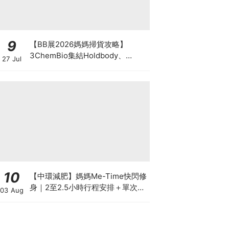
9
【BB展2026媽媽掃貨攻略】
3ChemBio集結Holdbody、
27 Jul
ProVen、森下仁丹、Return人氣
品牌激減！低至18折＋買3送1＋原
箱優惠低至65折
10
【中環減肥】媽媽Me-Time快閃修
身｜2至2.5小時行程安排＋單次收
03 Aug
費攻略