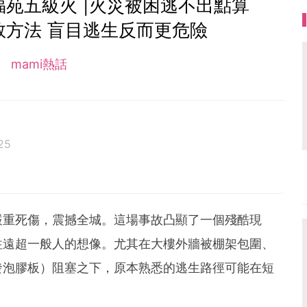
苑五級火 |火災被困逃不出點算
救方法 盲目逃生反而更危險
mami熱話
25
客思家
嚴重死傷，震撼全城。這場事故凸顯了一個殘酷現
往遠超一般人的想像。尤其在大樓外牆被棚架包圍、
發泡膠板）阻塞之下，原本熟悉的逃生路徑可能在短