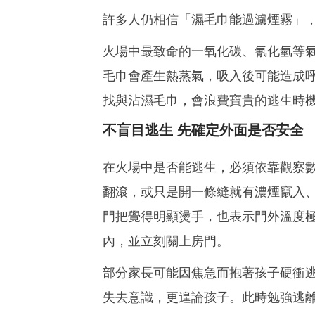
許多人仍相信「濕毛巾能過濾煙霧」
火場中最致命的一氧化碳、氰化氫等
毛巾會產生熱蒸氣，吸入後可能造成
找與沾濕毛巾，會浪費寶貴的逃生時
不盲目逃生 先確定外面是否安全
在火場中是否能逃生，必須依靠觀察
翻滾，或只是開一條縫就有濃煙竄入
門把覺得明顯燙手，也表示門外溫度
內，並立刻關上房門。
部分家長可能因焦急而抱著孩子硬衝
失去意識，更遑論孩子。此時勉強逃