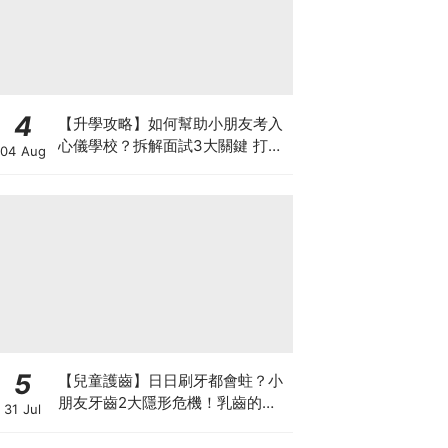
4
【升學攻略】如何幫助小朋友考入
心儀學校？拆解面試3大關鍵 打好
04 Aug
多元智能發展的營養基礎
5
【兒童護齒】日日刷牙都會蛀？小
朋友牙齒2大隱形危機！乳齒的琺
31 Jul
瑯質比成人薄弱50%！選牙膏要睇
含氟量！