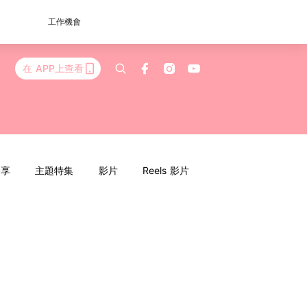
工作機會
在 APP上查看
分享
主題特集
影片
Reels 影片