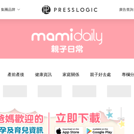
集團品牌
廣告查詢
產前產後
健康資訊
家庭關係
親子好去處
專欄