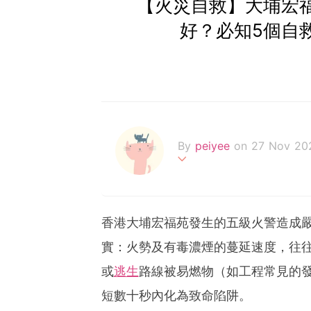
【火災自救】大埔宏福
好？必知5個自
By
peiyee
on 27 Nov 20
两处春光同日尽，居人思客
香港大埔宏福苑發生的五級火警造成
實：火勢及有毒濃煙的蔓延速度，往
或
逃生
路線被易燃物（如工程常見的
短數十秒內化為致命陷阱。