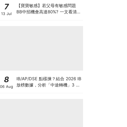
7
【寶寶敏感】若父母有敏感問題
BB中招機會高達80%? 一文看清預
13 Jul
防敏感關鍵因素！
8
IB/AP/DSE 點樣揀？結合 2026 IB
放榜數據，分析「中途轉機」3 大
06 Aug
考慮！