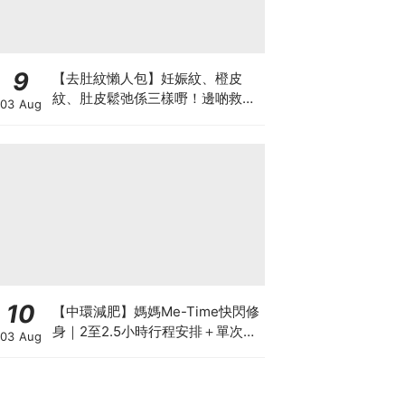
9
【去肚紋懶人包】妊娠紋、橙皮
紋、肚皮鬆弛係三樣嘢！邊啲救得
03 Aug
返、邊啲只能淡化？
10
【中環減肥】媽媽Me-Time快閃修
身｜2至2.5小時行程安排＋單次收
03 Aug
費攻略