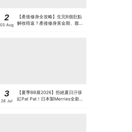
2
【產後修身全攻略】生完B個肚點
解收唔返？產後修身黃金期、腹直
03 Aug
肌分離、紮肚定做機一次睇
3
【夏季BB展2026】拒絕夏日汗疹
紅Pat Pat！日本製Merries全新超
28 Jul
吸安睡褲挑戰全晚零外漏 皇牌
First Premium系列買1送1！