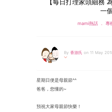
【每日打理家頭細務 
一
mami熱話
專
By
香游氏
on 11 May 201
喜歡吃喝的自由圖文作家。
大家共嗚和歡笑。相信傻人
星期日便是母親節^^
爸爸，您懂的~
預祝大家母親節快樂！