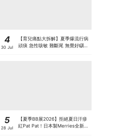
4
【育兒痛點大拆解】夏季爆流行病
頑痰 急性咳敏 難斷尾 無覺好瞓？
30 Jul
中醫教路 一招踢走頑痰斷尾！
5
【夏季BB展2026】拒絕夏日汗疹
紅Pat Pat！日本製Merries全新超
28 Jul
吸安睡褲挑戰全晚零外漏 皇牌
First Premium系列買1送1！