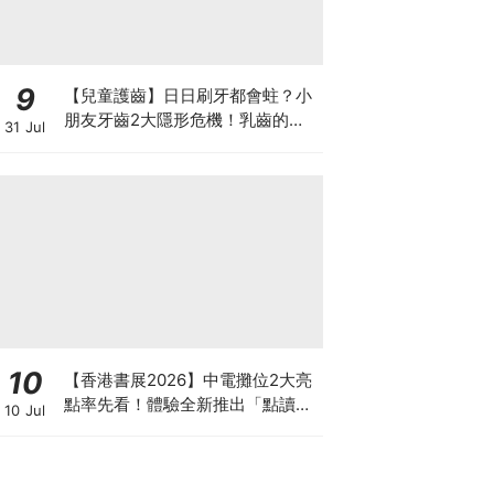
9
【兒童護齒】日日刷牙都會蛀？小
朋友牙齒2大隱形危機！乳齒的琺
31 Jul
瑯質比成人薄弱50%！選牙膏要睇
含氟量！
10
【香港書展2026】中電攤位2大亮
點率先看！體驗全新推出「點讀故
10 Jul
事書」系列＋升級版《低碳城市規
劃師》電子桌遊