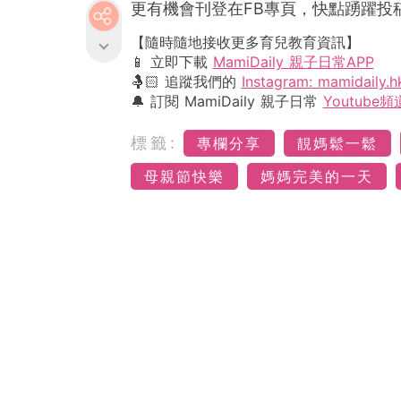
更有機會刊登在
FB
專頁，快點踴躍投
【隨時隨地接收更多育兒教育資訊】
📱 立即下載
MamiDaily 親子日常APP
🤱🏻 追蹤我們的
Instagram: mamidaily.h
🔔 訂閱 MamiDaily 親子日常
Youtube頻
標籤:
專欄分享
靚媽鬆一鬆
母親節快樂
媽媽完美的一天