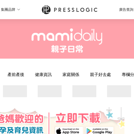
集團品牌
廣告查詢
產前產後
健康資訊
家庭關係
親子好去處
專欄