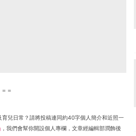
＝＝＝
及育兒日常？請將投稿連同約
40
字個人簡介和近照一
m
，我們會幫你開設個人專欄，文章經編輯部潤飾後