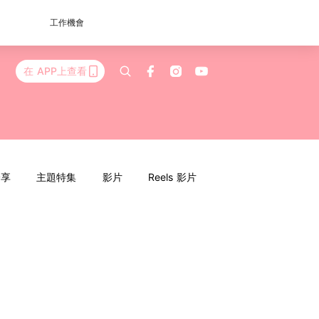
工作機會
在 APP上查看
分享
主題特集
影片
Reels 影片