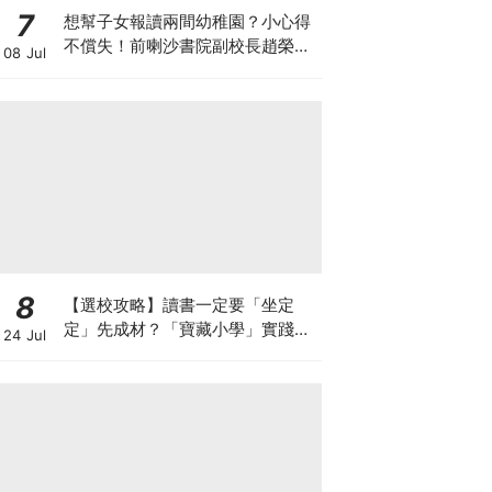
7
想幫子女報讀兩間幼稚園？小心得
不償失！前喇沙書院副校長趙榮
08 Jul
德：先問自己能否解決這3大問
題！
8
【選校攻略】讀書一定要「坐定
定」先成材？「寶藏小學」實踐動
24 Jul
靜循環激發孩子潛能