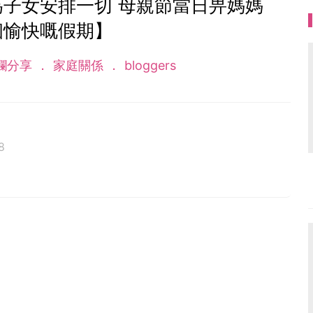
為子女安排一切 母親節當日畀媽媽
個愉快嘅假期】
欄分享
家庭關係
bloggers
8
開設專頁「香游氏 」，希望藉著分享「香游事」，帶給
有傻福，真心對人，簡單開心最重要。