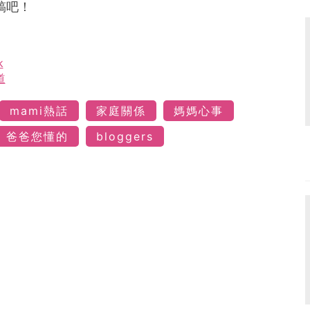
稿吧！
k
道
mami熱話
家庭關係
媽媽心事
爸爸您懂的
bloggers