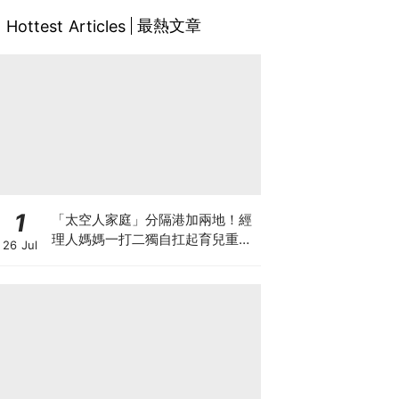
最熱文章
Hottest Articles
1
「太空人家庭」分隔港加兩地！經
理人媽媽一打二獨自扛起育兒重
26 Jul
擔！Stephanie｜經理人｜太空人
家庭｜職場媽媽