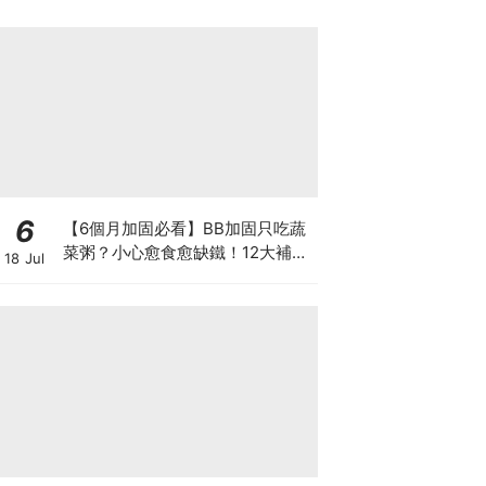
6
【6個月加固必看】BB加固只吃蔬
菜粥？小心愈食愈缺鐵！12大補鐵
18 Jul
食材清單＋一星期食譜推薦