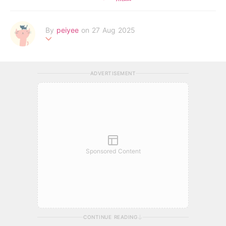
By
peiyee
on 27 Aug 2025
两处春光同日尽，居人思客客思家
ADVERTISEMENT
Sponsored Content
CONTINUE READING