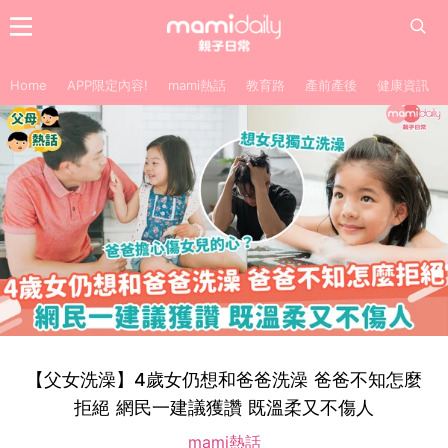
Home
APP限定內容!
mami熱話
教育路
產前產後
健康資訊
【父女洗澡】4歲女仍想和爸爸洗澡 爸爸不知怎麼
拒絕 網民一建議獲讚 既溫柔又不傷人
mami熱話