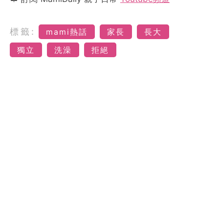
標籤:
mami熱話
家長
長大
獨立
洗澡
拒絕