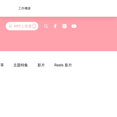
工作機會
在 APP上查看
分享
主題特集
影片
Reels 影片