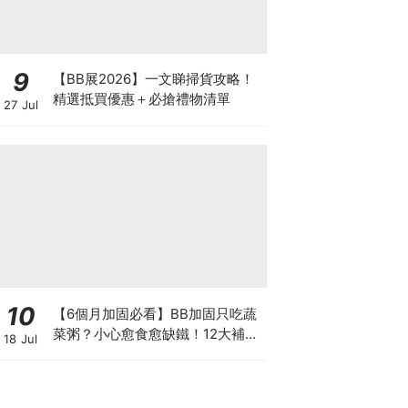
9
【BB展2026】一文睇掃貨攻略！
精選抵買優惠＋必搶禮物清單
27 Jul
10
【6個月加固必看】BB加固只吃蔬
菜粥？小心愈食愈缺鐵！12大補鐵
18 Jul
食材清單＋一星期食譜推薦