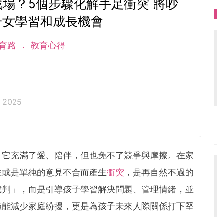
場？5個步驟化解手足衝突 將吵
子女學習和成長機會
育路
教育心得
c 2025
陪伴你與孩子共築成長路
，它充滿了愛、陪伴，但也免不了競爭與摩擦。在家
注或是單純的意見不合而產生
衝突
，是再自然不過的
裁判」，而是引導孩子學習解決問題、管理情緒，並
僅能減少家庭紛擾，更是為孩子未來人際關係打下堅