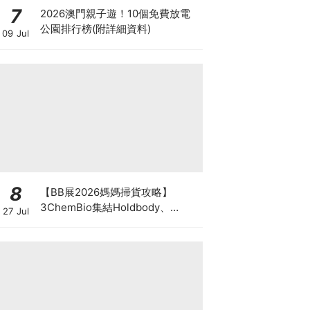
7
2026澳門親子遊！10個免費放電
公園排行榜(附詳細資料)
09 Jul
8
【BB展2026媽媽掃貨攻略】
3ChemBio集結Holdbody、
27 Jul
ProVen、森下仁丹、Return人氣
品牌激減！低至18折＋買3送1＋原
箱優惠低至65折