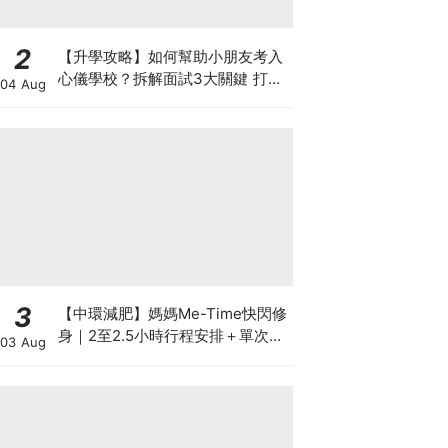
2
【升學攻略】如何幫助小朋友考入
心儀學校？拆解面試3大關鍵 打好
04 Aug
多元智能發展的營養基礎
3
【中環減肥】媽媽Me-Time快閃修
身｜2至2.5小時行程安排＋單次收
03 Aug
費攻略