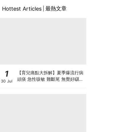
最熱文章
Hottest Articles
1
【育兒痛點大拆解】夏季爆流行病
頑痰 急性咳敏 難斷尾 無覺好瞓？
30 Jul
中醫教路 一招踢走頑痰斷尾！