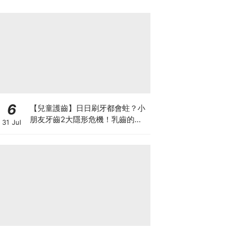
6
【兒童護齒】日日刷牙都會蛀？小
朋友牙齒2大隱形危機！乳齒的琺
31 Jul
瑯質比成人薄弱50%！選牙膏要睇
含氟量！