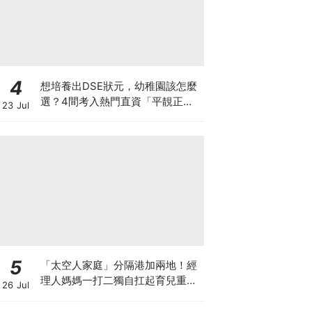
4
想培養出DSE狀元，幼稚園該怎麼
選？4間考入熱門直資「平靚正」
23 Jul
免費幼稚園！
5
「太空人家庭」分隔港加兩地！經
理人媽媽一打二獨自扛起育兒重
26 Jul
擔！Stephanie｜經理人｜太空人
家庭｜職場媽媽