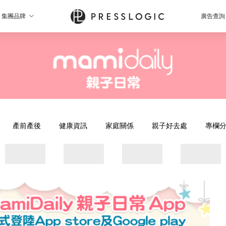
集團品牌
廣告查詢
產前產後
健康資訊
家庭關係
親子好去處
專欄