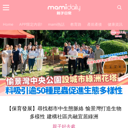
Home
APP限定內容!
mami熱話
教育路
產前產後
健康資訊
【保育發展】尋找都市中生態脈絡 愉景灣打造生物
多樣性 建構社區共融宜居綠洲
親子好去處