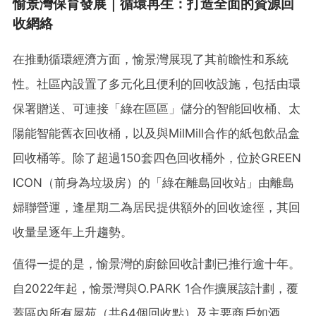
愉景灣保育發展｜循環再生：打造全面的資源回
收網絡
在推動循環經濟方面，愉景灣展現了其前瞻性和系統
性。社區內設置了多元化且便利的回收設施，包括由環
保署贈送、可連接「綠在區區」儲分的智能回收桶、太
陽能智能舊衣回收桶，以及與MilMill合作的紙包飲品盒
回收桶等。除了超過150套四色回收桶外，位於GREEN
ICON（前身為垃圾房）的「綠在離島回收站」由離島
婦聯營運，逢星期二為居民提供額外的回收途徑，其回
收量呈逐年上升趨勢。
值得一提的是，愉景灣的廚餘回收計劃已推行逾十年。
自2022年起，愉景灣與O.PARK 1合作擴展該計劃，覆
蓋區內所有屋苑（共64個回收點）及主要商戶如酒