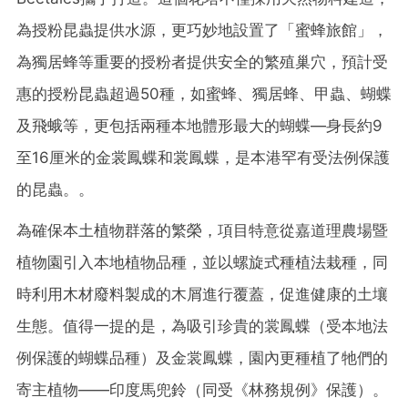
為授粉昆蟲提供水源，更巧妙地設置了「蜜蜂旅館」，
為獨居蜂等重要的授粉者提供安全的繁殖巢穴，預計受
惠的授粉昆蟲超過50種，如蜜蜂、獨居蜂、甲蟲、蝴蝶
及飛蛾等，更包括兩種本地體形最大的蝴蝶—身長約9
至16厘米的金裳鳳蝶和裳鳳蝶，是本港罕有受法例保護
的昆蟲。。
為確保本土植物群落的繁榮，項目特意從嘉道理農場暨
植物園引入本地植物品種，並以螺旋式種植法栽種，同
時利用木材廢料製成的木屑進行覆蓋，促進健康的土壤
生態。值得一提的是，為吸引珍貴的裳鳳蝶（受本地法
例保護的蝴蝶品種）及金裳鳳蝶，園內更種植了牠們的
寄主植物——印度馬兜鈴（同受《林務規例》保護）。