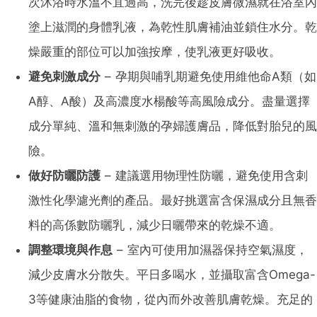
次沐浴時水溫不宜過高，洗完後趁皮膚微濕就在浴室內
塗上滋潤的身體乳液，為乾性肌膚補油並鎖住水分。乾
燥嚴重的部位可以加強按摩，使乳液更好吸收。
避免刺激成分
– 孕期與哺乳期避免使用維他命A類（如
A醇、A酸）及高濃度水楊酸等高風險成分​。盡量選擇
成分單純、溫和無刺激的孕婦護膚品，降低對胎兒的風
險。
做好防曬防護
– 建議選用物理性防曬，避免使用含刺
激性化學濾光劑的產品。最好挑選富含保濕成分且無香
料的高係數防曬乳，減少日曬帶來的乾燥不適。
調整環境與作息
– 室內可使用加濕器保持空氣濕度，
減少皮膚水分散失。平日多喝水，並攝取富含Omega-
3等健康油脂的食物，從內而外改善肌膚乾燥​。充足的