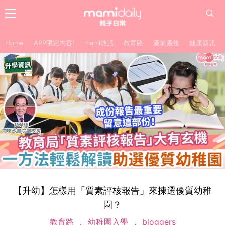
Home
APP限定內容!
mami熱話
教育路
產前產後
健康資訊
【升幼】怎樣用「質素評核報告」來揀選優質幼稚
園？
教育路
幼稚園入學
bloggers