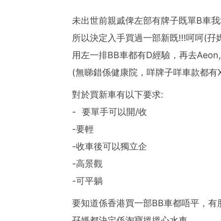
未出世前親戚俾左部有牌子既單B車我
所以決定入手買過一部新既!!!呵呵(孖媽最
用左一排BB車都有D經驗，再去Aeon
(無睇錯係健康院，咩牌子咩車款都有X
對於買新車有以下要求:
- 要單手可以開/收
-要輕
-收車後可以獨立企
-高景觀
-可平躺
要知道係香港買一部BB車都唔平，有朋
孖媽都決定係淘寶搵搵心水車..