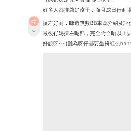
好多人都推薦好孩子，而且成日行商
搵左好耐，睇過無數BB車既介紹及評
最後孖媽揀左呢部，完全附合晒以上要
好靚呀~~(難為呀仔都要坐粉紅色haha