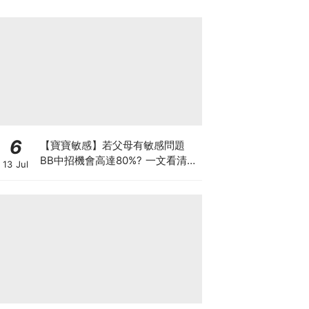
6
【寶寶敏感】若父母有敏感問題
BB中招機會高達80%? 一文看清預
13 Jul
防敏感關鍵因素！