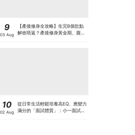
9
【產後修身全攻略】生完B個肚點
解收唔返？產後修身黃金期、腹直
03 Aug
肌分離、紮肚定做機一次睇
10
從日常生活輕鬆培養高EQ、應變力
滿分的「面試體質」：小一面試最
02 Aug
強備戰指南