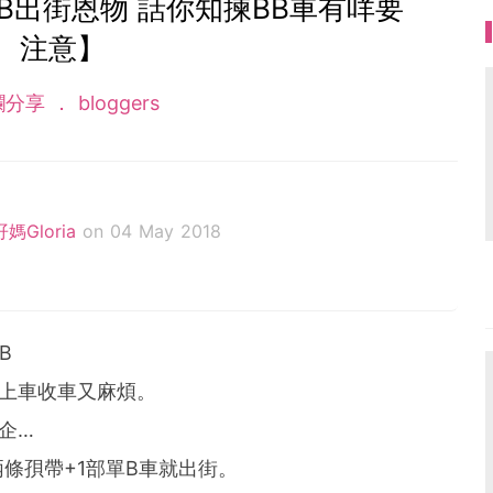
B出街恩物 話你知揀BB車有咩要
注意】
欄分享
bloggers
孖媽Gloria
on 04 May 2018
如願!!擁有我們的小寶貝! 點知超驚喜~
，生活趣事!!~fb page : 龍鳳Babies G & 孖媽Glor
B
上車收車又麻煩。
企…
條孭帶+1部單B車就出街。