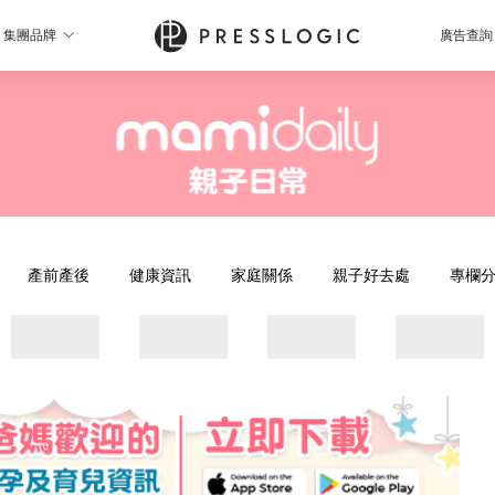
集團品牌
廣告查詢
產前產後
健康資訊
家庭關係
親子好去處
專欄