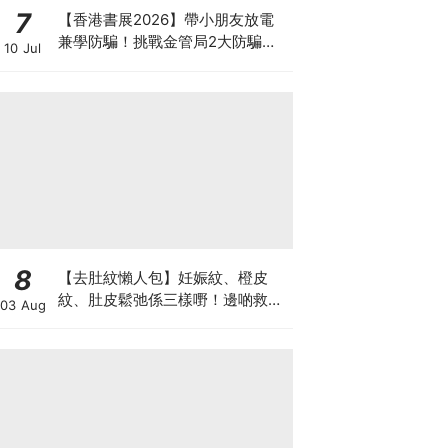
7
【香港書展2026】帶小朋友放電
兼學防騙！挑戰金管局2大防騙遊
10 Jul
戲、贏「嗱喳蕉」購物袋及多款驚
喜紀念品！
8
【去肚紋懶人包】妊娠紋、橙皮
紋、肚皮鬆弛係三樣嘢！邊啲救得
03 Aug
返、邊啲只能淡化？