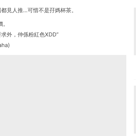
場都見人推…可惜不是孖媽杯茶。
價。
求外，仲係粉紅色XDD”
ha)