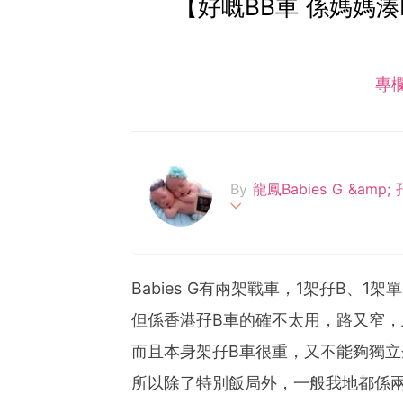
【好嘅BB車 係媽媽湊
專
By
龍鳳Babies G &amp; 
2012年結婚~2017年終於
係龍鳳B!!!同大家分享湊孖B日常
ia
Babies G有兩架戰車，1架孖B、1架單
但係香港孖B車的確不太用，路又窄，
而且本身架孖B車很重，又不能夠獨立
所以除了特別飯局外，一般我地都係兩