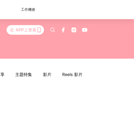
工作機會
在 APP上查看
分享
主題特集
影片
Reels 影片