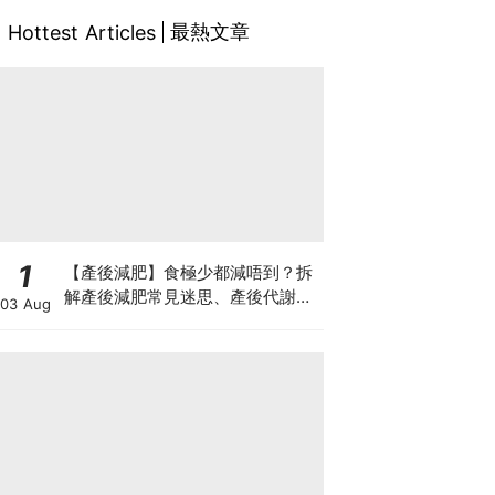
最熱文章
Hottest Articles
1
【產後減肥】食極少都減唔到？拆
解產後減肥常見迷思、產後代謝、
03 Aug
水腫原因＋淋巴引流、Onda Pro
修身攻略