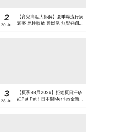
2
【育兒痛點大拆解】夏季爆流行病
頑痰 急性咳敏 難斷尾 無覺好瞓？
30 Jul
中醫教路 一招踢走頑痰斷尾！
3
【夏季BB展2026】拒絕夏日汗疹
紅Pat Pat！日本製Merries全新超
28 Jul
吸安睡褲挑戰全晚零外漏 皇牌
First Premium系列買1送1！