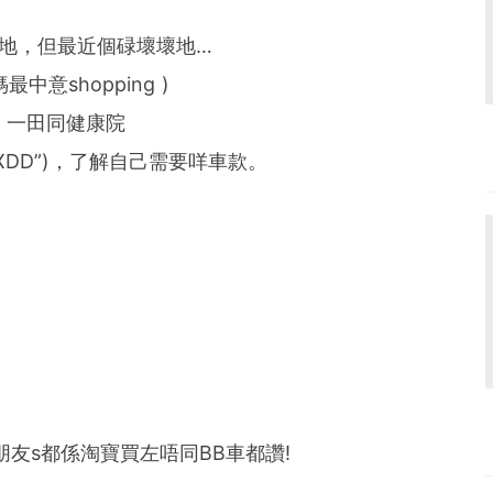
地，但最近個碌壞壞地…
中意shopping )
, 一田同健康院
DD”)，了解自己需要咩車款。
友s都係淘寶買左唔同BB車都讚!