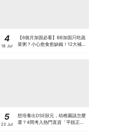
4
【6個月加固必看】BB加固只吃蔬
菜粥？小心愈食愈缺鐵！12大補鐵
18 Jul
食材清單＋一星期食譜推薦
5
想培養出DSE狀元，幼稚園該怎麼
選？4間考入熱門直資「平靚正」
23 Jul
免費幼稚園！