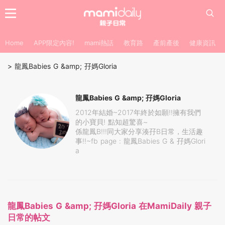
Home
APP限定內容!
mami熱話
教育路
產前產後
健康資訊
>
龍鳳Babies G &amp; 孖媽Gloria
龍鳳Babies G &amp; 孖媽Gloria
2012年結婚~2017年終於如願!!擁有我們
的小寶貝! 點知超驚喜~
係龍鳳B!!!同大家分享湊孖B日常，生活趣
事!!~fb page : 龍鳳Babies G & 孖媽Glori
a
龍鳳Babies G &amp; 孖媽Gloria 在MamiDaily 親子
日常的帖文