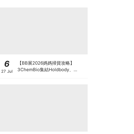
6
【BB展2026媽媽掃貨攻略】
3ChemBio集結Holdbody、
27 Jul
ProVen、森下仁丹、Return人氣
品牌激減！低至18折＋買3送1＋原
箱優惠低至65折