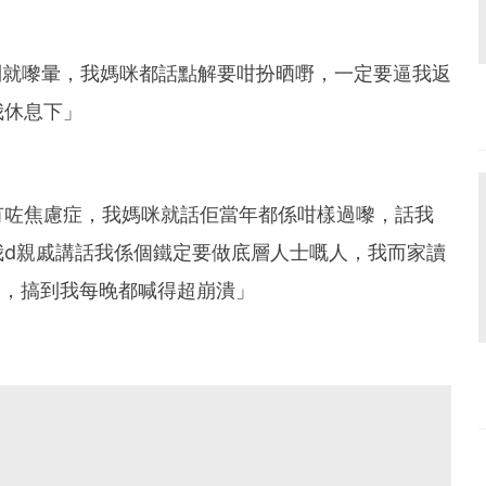
到就嚟暈，我媽咪都話點解要咁扮晒嘢，一定要逼我返
我休息下」
有咗焦慮症，我媽咪就話佢當年都係咁樣過嚟，話我
我d親戚講話我係個鐵定要做底層人士嘅人，我而家讀
休學，搞到我每晚都喊得超崩潰」