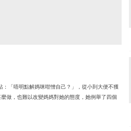
s」發帖：「唔明點解媽咪咁憎自己？」，從小到大便不獲
甚麼做，也難以改變媽媽對她的態度，她例舉了四個