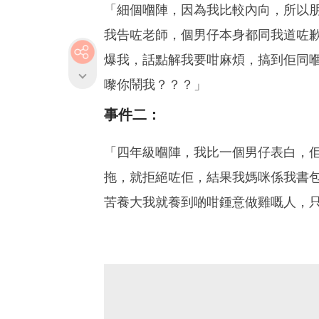
「細個嗰陣，因為我比較內向，所以
我告咗老師，個男仔本身都同我道咗
爆我，話點解我要咁麻煩，搞到佢同嗰
嚟你鬧我？？？」
事件二：
「四年級嗰陣，我比一個男仔表白，
拖，就拒絕咗佢，結果我媽咪係我書
苦養大我就養到啲咁鍾意做雞嘅人，