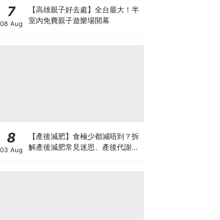
7
【高雄親子好去處】全台最大！半
室內免費親子遊樂場開幕
08 Aug
8
【產後減肥】食極少都減唔到？拆
解產後減肥常見迷思、產後代謝、
03 Aug
水腫原因＋淋巴引流、Onda Pro
修身攻略