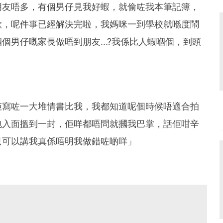
朋友唔多，有個男仔見我好蝦，就偷咗我本筆記簿，
歉，呢件事已經解決完啦，我媽咪一到學校就喺度鬧
個男仔嘅家長做唔到朋友...?我係比人蝦嗰個，到頭
佢寫咗一大堆情書比我，我都知道呢個時候唔適合拍
包入面搵到一封，佢咩都唔問就摑我巴掌，話佢咁辛
只可以講我真係唔明我做錯咗啲咩」