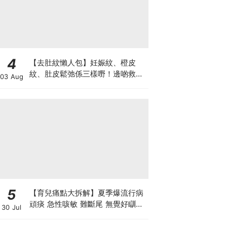
4
【去肚紋懶人包】妊娠紋、橙皮
紋、肚皮鬆弛係三樣嘢！邊啲救得
03 Aug
返、邊啲只能淡化？
5
【育兒痛點大拆解】夏季爆流行病
頑痰 急性咳敏 難斷尾 無覺好瞓？
30 Jul
中醫教路 一招踢走頑痰斷尾！