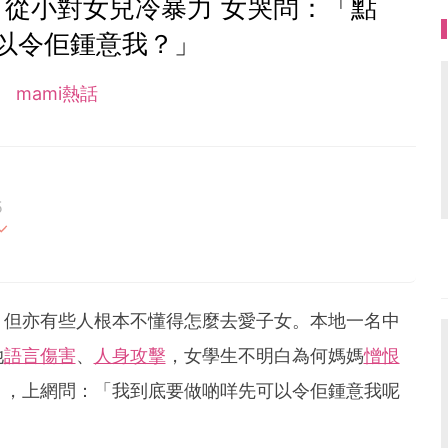
 從小對女兒冷暴力 女哭問：「點
以令佢鍾意我？」
mami熱話
5
母的喜怒哀樂，以及無私的愛！
，但亦有些人根本不懂得怎麼去愛子女。本地一名中
她
語言傷害
、
人身攻擊
，女學生不明白為何媽媽
憎恨
」，上網問：「我到底要做啲咩先可以令佢鍾意我呢