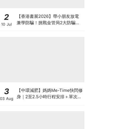
2
【香港書展2026】帶小朋友放電
兼學防騙！挑戰金管局2大防騙遊
10 Jul
戲、贏「嗱喳蕉」購物袋及多款驚
喜紀念品！
3
【中環減肥】媽媽Me-Time快閃修
身｜2至2.5小時行程安排＋單次收
03 Aug
費攻略