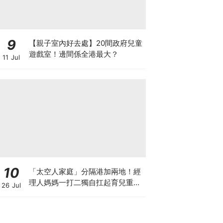
9
【親子室內好去處】20間政府兒童
遊戲室！邊間係全港最大？
11 Jul
10
「太空人家庭」分隔港加兩地！經
理人媽媽一打二獨自扛起育兒重
26 Jul
擔！Stephanie｜經理人｜太空人
家庭｜職場媽媽