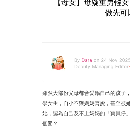
【母女】母疑重男輕女
做先可
By
Dara
on 24 Nov 202
Deputy Managing Editor
當自己成為父母，才明白父
雖然大部份父母都會愛錫自己的孩子
學女生，自小不獲媽媽喜愛，甚至被
她，認為自己及不上媽媽的「寶貝仔
個囡？」