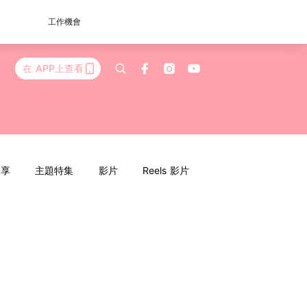
工作機會
在 APP上查看
分享
主題特集
影片
Reels 影片