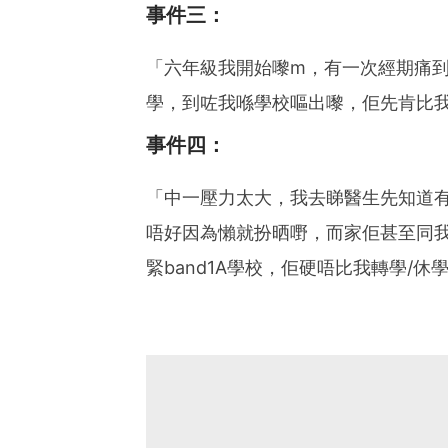
事件三：
「六年級我開始嚟m，有一次經期痛
學，到咗我喺學校嘔出嚟，佢先肯比
事件四：
「中一壓力太大，我去睇醫生先知道
唔好因為懶就扮晒嘢，而家佢甚至同
緊band1A學校，佢硬唔比我轉學/