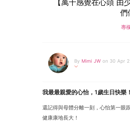
【萬千感覺在心頭 由
們
專
By
Mimi JW
on 30 Apr 2
我叫Joey Wong， 
怡，現齡11個月。 閒時
我最最親愛的心怡，1歲生日快樂
聲，同一班媽媽一齊加油。
得。
還記得與母體分離一刻，心怡第一眼跟
健康康地長大！