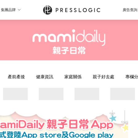
集團品牌
廣告查詢
產前產後
健康資訊
家庭關係
親子好去處
專欄