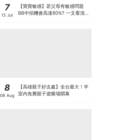
7
【寶寶敏感】若父母有敏感問題
BB中招機會高達80%? 一文看清預
13 Jul
防敏感關鍵因素！
8
【高雄親子好去處】全台最大！半
室內免費親子遊樂場開幕
08 Aug