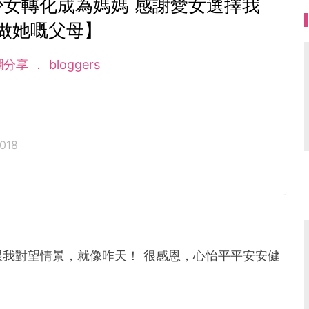
少女轉化成為媽媽 感謝愛女選擇我
做她嘅父母】
欄分享
bloggers
018
係上班族媽咪，亦係一位緊張大師嘅新手媽媽。 育有1女兒心
鐘意爬文睇育兒分享，鐘意試新野，好物實評，傾訴湊仔心
！
初為人母，想好好紀錄囡囡嘅成長，分享做媽咪嘅心
我對望情景，就像昨天！ 很感恩，心怡平平安安健