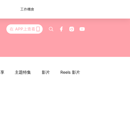
工作機會
在 APP上查看
分享
主題特集
影片
Reels 影片