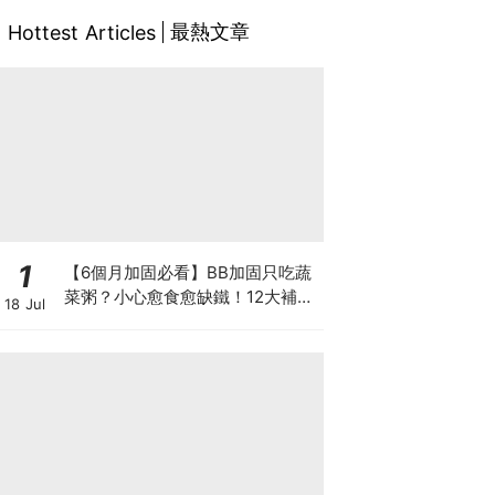
最熱文章
Hottest Articles
1
【6個月加固必看】BB加固只吃蔬
菜粥？小心愈食愈缺鐵！12大補鐵
18 Jul
食材清單＋一星期食譜推薦