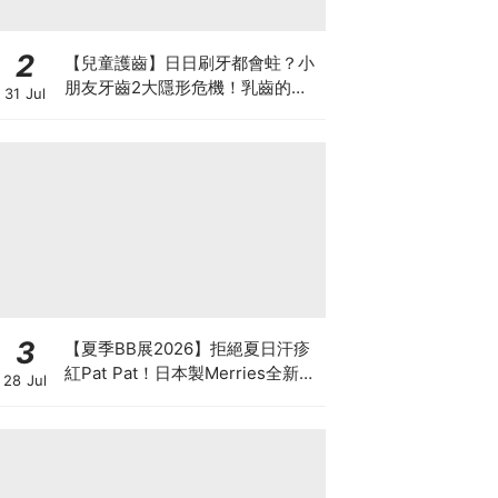
2
【兒童護齒】日日刷牙都會蛀？小
朋友牙齒2大隱形危機！乳齒的琺
31 Jul
瑯質比成人薄弱50%！選牙膏要睇
含氟量！
3
【夏季BB展2026】拒絕夏日汗疹
紅Pat Pat！日本製Merries全新超
28 Jul
吸安睡褲挑戰全晚零外漏 皇牌
First Premium系列買1送1！