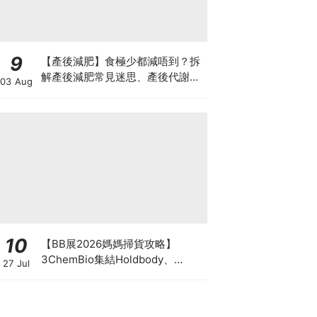
9
【產後減肥】食極少都減唔到？拆
解產後減肥常見迷思、產後代謝、
03 Aug
水腫原因＋淋巴引流、Onda Pro
修身攻略
10
【BB展2026媽媽掃貨攻略】
3ChemBio集結Holdbody、
27 Jul
ProVen、森下仁丹、Return人氣
品牌激減！低至18折＋買3送1＋原
箱優惠低至65折