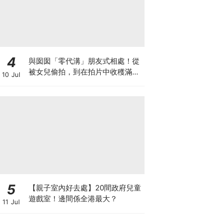
4
與囡囡「零代溝」朋友式相處！從
被女兒偷拍，到在拍片中收穫滿足
10 Jul
感！VAL媽｜美如｜KOL媽媽
5
【親子室內好去處】20間政府兒童
遊戲室！邊間係全港最大？
11 Jul