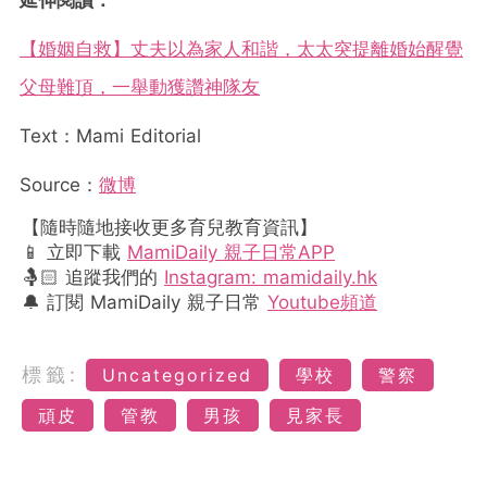
延伸閱讀：
【婚姻自救】丈夫以為家人和諧，太太突提離婚始醒覺
父母難頂，一舉動獲讚神隊友
Text：Mami Editorial
Source：
微博
【隨時隨地接收更多育兒教育資訊】
📱 立即下載
MamiDaily 親子日常APP
🤱🏻 追蹤我們的
Instagram: mamidaily.hk
🔔 訂閱 MamiDaily 親子日常
Youtube頻道
標籤:
Uncategorized
學校
警察
頑皮
管教
男孩
見家長