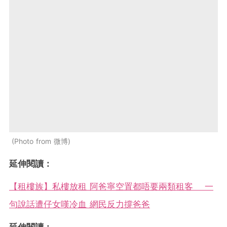
Photo from 微博
延伸閱讀：
【租樓族】私樓放租 阿爸寧空置都唔要兩類租客 一
句說話遭仔女嘆冷血 網民反力撐爸爸