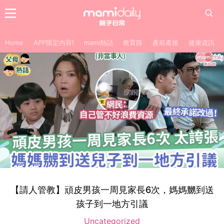
Home
APP限定內容!
mami熱話
教育路
產前產後
健康資訊
【請人管教】頑皮男孩一周見家長6次，媽媽嬲到送
孩子到一地方引議
Uncategorized