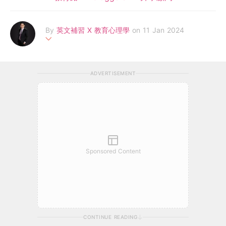
By
英文補習 X 教育心理學
on 11 Jan 2024
我（ Spencer Lam ) 畢業於香港大學心理學畢業，再而進修金融
學然後成為一位補習老師，有豐富的教育經驗。雖然出身較為特別
ADVERTISEMENT
但無礙成為一位優秀的補習老師。於短短8年間，已經幫超過1000
名同學於英文上取得好成績
Sponsored Content
CONTINUE READING