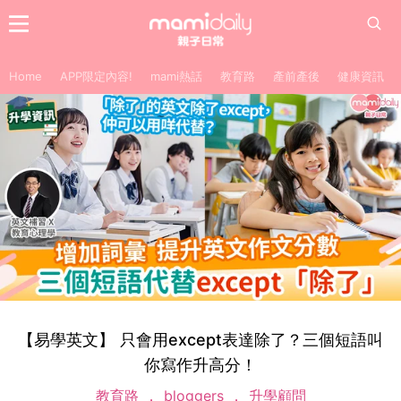
Home
APP限定內容!
mami熱話
教育路
產前產後
健康資訊
【易學英文】 只會用except表達除了？三個短語叫
你寫作升高分！
教育路
bloggers
升學顧問