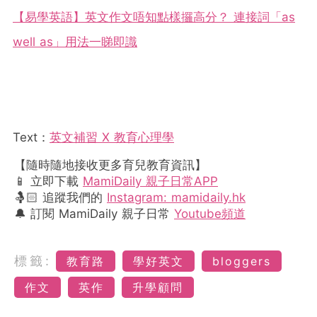
【易學英語】英文作文唔知點樣攞高分？ 連接詞「as
well as」用法一睇即識
Text：
英文補習 X 教育心理學
【隨時隨地接收更多育兒教育資訊】
📱 立即下載
MamiDaily 親子日常APP
🤱🏻 追蹤我們的
Instagram: mamidaily.hk
🔔 訂閱 MamiDaily 親子日常
Youtube頻道
標籤:
教育路
學好英文
bloggers
作文
英作
升學顧問